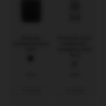
Bolsa de 
Protector 2 en 1 
transporte Joolz 
contra sol y 
Aer2
mosquitos Joolz 
Aer2
€79,95
€39,95
Ver detalles
Ver detalles