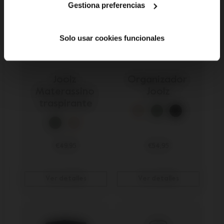
Gestiona preferencias
Suscribirse
Más de 120,000 personas ya están enteradas
Solo usar cookies funcionales
Joolz 
Organizador 
Materassino 
Joolz
traspirante
€49,95
€54,95
Ver detalles
Ver detalles