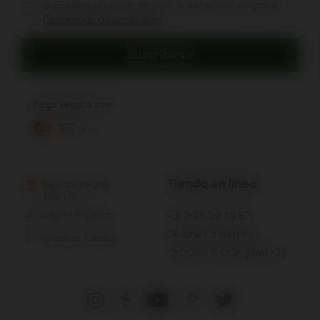
Suscríbeme al boletín de Joolz. Sí, entiendo y acepto el
Suscríbeme al boletín de Joolz. Sí, entiendo y acepto el
Decl
Declaración de privacidad
Suscribirse
Pago seguro con:
Tienda en línea
Seleccione país
ES
/
EN
Login / Registrar
+31 20 630 48 87
De lunes a viernes:
Localizar tiendas
10:00h - 16:00h (GMT+2)