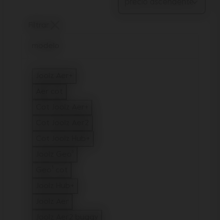
Filtrar
modelo
Joolz Aer+
Filtrar por modelo: Joolz Aer+
Aer cot
Filtrar por modelo: Aer cot
Cot Joolz Aer+
Filtrar por modelo: Cot Joolz Aer+
Cot Joolz Aer2
Filtrar por modelo: Cot Joolz Aer2
Cot Joolz Hub+
Filtrar por modelo: Cot Joolz Hub+
Joolz Geo⁵
Filtrar por modelo: Joolz Geo⁵
Geo³ cot
Filtrar por modelo: Geo³ cot
Joolz Hub+
Filtrar por modelo: Joolz Hub+
Joolz Aer
Filtrar por modelo: Joolz Aer
Joolz Aer2 buggy