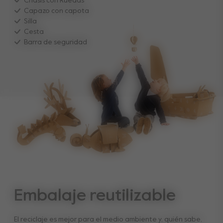
Chasis con Ruedas
Capazo con capota
Pesos
Silla
Peso del cochecito con el capazo
Cesta
14.1 kg
Barra de seguridad
Volumen de la cesta de compras
60L
Capacidad de peso
Capacidad máxima de la sillita
22 kg
Capacidad máxima cesta de la compra
15 kg
Capacidad y restricciones
Edad mínima niño
0 months
Ver menos
Embalaje reutilizable
El reciclaje es mejor para el medio ambiente y, quién sabe,