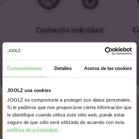
Cochecito individual
C
Comprar ahora
Consentimiento
Detalles
Acerca de las cookies
JOOLZ usa cookies
JOOLZ se compromete a proteger sus datos personales.
Si le pedimos que nos proporcione cierta información que
Visit this site in your own language
Dimensiones & peso
le identifique cuando utiliza este sitio web, puede estar
& country?
Joolz Geo5
seguro de que sólo será utilizada de acuerdo con esta
política de privacidad
.
87 cm
Longitud