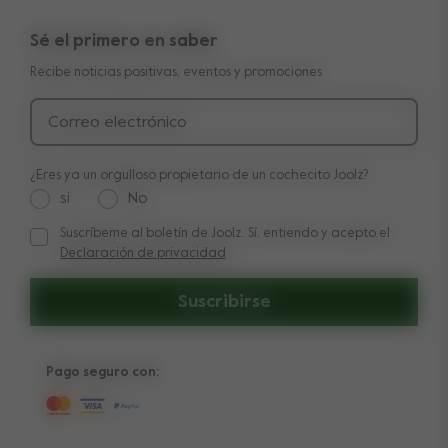
Garantía de 10 años transferible
Reseñas
Compara nuestros cochecitos
Sé el primero en saber
Manuales
Shop the look
Recibe noticias positivas, eventos y promociones
Entrega y pago
Press
Devolución
Correo electrónico
¿Eres ya un orgulloso propietario de un cochecito Joolz?
si
No
Suscríbeme al boletín de Joolz. Sí, entiendo y acepto el
Suscríbeme al boletín de Joolz. Sí, entiendo y acepto el
Decl
Declaración de privacidad
Suscribirse
Pago seguro con: