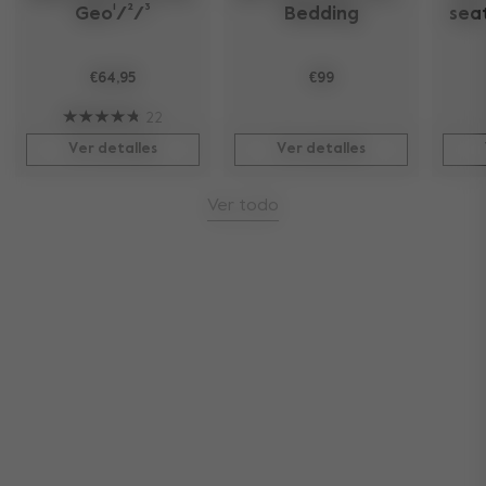
Geo¹/²/³
Bedding
seat
€64,95
€99
22
Ver detalles
Ver detalles
Ver todo