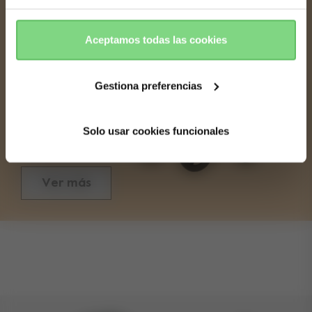
Yes, go
No, stay
60 cm
Anchura
there
here
92 cm
Plegado
Altura
Aceptamos todas las cookies
Cochecito + sillita
|
Desplegado
Gestiona preferencias
12.9 kg
Peso
Cochecito + capazo
Solo usar cookies funcionales
14.1 kg
Peso
Ver más
Tallas
Plegado con longitud de asiento
93 cm