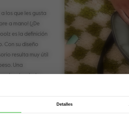
a los que les gusta
pre a mano! (¿De
olz es la definición
lo. Con su diseño
orio resulta muy útil
 peso. Una
grandes donde, la
se pierde. Gracias a
imentos, podrás
Detalles
y toallitas donde
Visit this site in your own language & country?
lsillo delantero tus
do seguros.