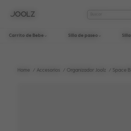
Carrito de Bebe
Silla de paseo
Sill
Use las teclas de flecha hacia arriba y hacia abajo para nav
Home
Accesorios
Organizador Joolz
Space B