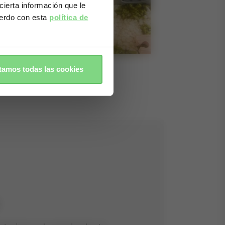
ierta información que le
cuerdo con esta
política de
amos todas las cookies