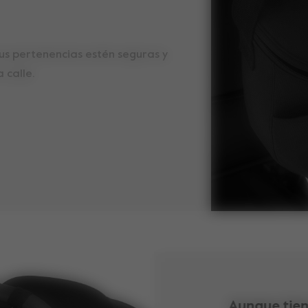
tus pertenencias estén seguras y
 calle.
Aunque tie