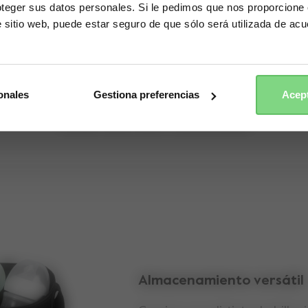
ger sus datos personales. Si le pedimos que nos proporcione c
te sitio web, puede estar seguro de que sólo será utilizada de a
Yes, go there
No, stay here
onales
Gestiona preferencias
Acept
Características
Almacenamiento versátil