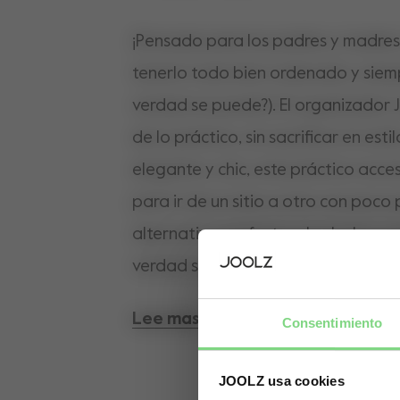
¡Pensado para los padres y madres 
tenerlo todo bien ordenado y siem
verdad se puede?). El organizador Jo
de lo práctico, sin sacrificar en esti
elegante y chic, este práctico acces
para ir de un sitio a otro con poco
alternativa perfecta a los bolsos 
verdad sea dicha, parece que todo 
sus numerosos bolsillos y compart
Lee mas
Consentimiento
llevar una botella, pañales, snacks 
quiera que vayas. Además, con su bo
JOOLZ usa cookies
objetos personales seguirán estan