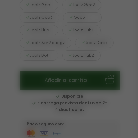
Joolz Geo
Joolz Geo2
Joolz Geo3
Geo5
Joolz Hub
Joolz Hub+
Joolz Aer2 buggy
Joolz Day5
Joolz Dot
Joolz Hub2
Añadir al carrito
Disponible
- entrega prevista dentro de 2-
4 días hábiles
Pago seguro con: