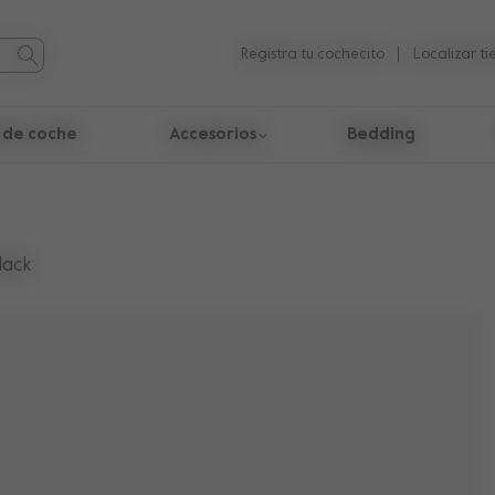
Registra tu cochecito
Localizar t
a de coche
Accesorios
Bedding
egar por los resultados de búsqueda.
lack