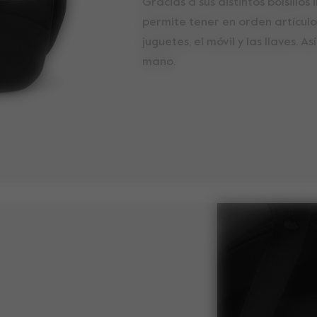
Gracias a sus distintos bolsillos 
permite tener en orden artículo
juguetes, el móvil y las llaves. A
mano.