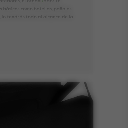
interiores, el organi
z
ador te
s básicos como botellas, pañales,
sí, lo tendrás todo al alcance de la