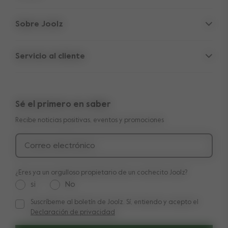
Cochecitos
Sobre Joolz
Accesorios
Refugio para Padres
Silla de coche
Servicio al cliente
Información de la empresa
Piezas de repuesto
Servicio
Vacantes
Outlet
Garantía de 10 años transferible
Reseñas
Compara nuestros cochecitos
Sé el primero en saber
Manuales
Shop the look
Recibe noticias positivas, eventos y promociones
Entrega y pago
Press
Devolución
Correo electrónico
¿Eres ya un orgulloso propietario de un cochecito Joolz?
si
No
Suscríbeme al boletín de Joolz. Sí, entiendo y acepto el
Suscríbeme al boletín de Joolz. Sí, entiendo y acepto el
Decl
Declaración de privacidad