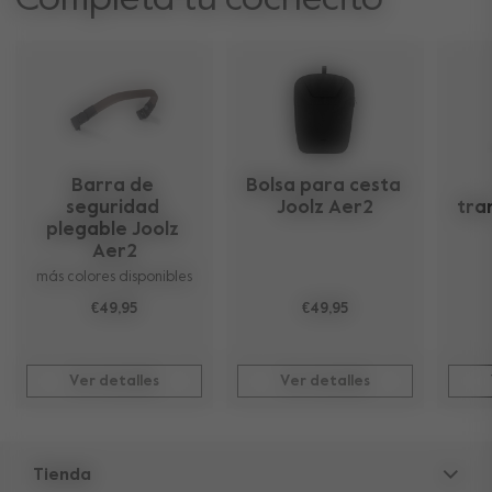
Completa tu cochecito
Barra de 
Bolsa para cesta 
seguridad 
Joolz Aer2
tra
plegable Joolz 
Aer2
más colores disponibles
€49,95
€49,95
Ver detalles
Ver detalles
Tienda