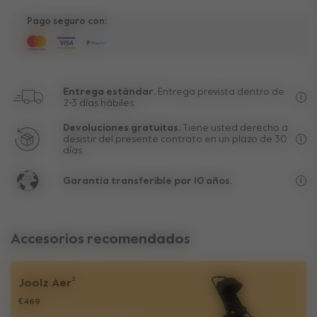
Pago seguro con:
Entrega estándar.
Entrega prevista dentro de
2-3 días hábiles.
Env
Devoluciones gratuitas.
Tiene usted derecho a
desistir del presente contrato en un plazo de 30
días.
Exc
Garantía transferible por 10 años.
La 
Accesorios recomendados
Joolz Aer²
€469