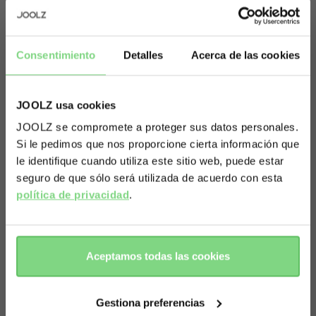
Consentimiento
Detalles
Acerca de las cookies
JOOLZ usa cookies
Sobre el Joolz Aer² Asiento
JOOLZ se compromete a proteger sus datos personales.
reversible
Si le pedimos que nos proporcione cierta información que
Visit this site in your own language
le identifique cuando utiliza este sitio web, puede estar
& country?
seguro de que sólo será utilizada de acuerdo con esta
¿Listo para despegar? Descubre el Joolz Aer²
política de privacidad
.
Asiento reversible desde el nacimiento, el
Yes, go
No, stay
accesorio imprescindible que convierte tu carrito
there
here
en el compañero de viaje más fácil desde el
Aceptamos todas las cookies
primer día. Comienza con el suave Nido para
recién nacidos, manteniendo a tu bebé cómodo,
Gestiona preferencias
seguro y a la vista (porque sabemos que no