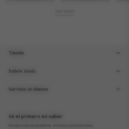
Ver todo
Tienda
Cochecitos
Sobre Joolz
Accesorios
Refugio para Padres
Silla de coche
Servicio al cliente
Información de la empresa
Piezas de repuesto
Servicio
Vacantes
Outlet
Garantía de 10 años transferible
Reseñas
Compara nuestros cochecitos
Sé el primero en saber
Manuales
Shop the look
Recibe noticias positivas, eventos y promociones
Entrega y pago
Press