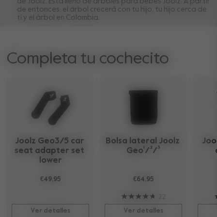
de Joolz. Está lleno de árboles para bebés Joolz. A partir
de entonces, el árbol crecerá con tu hijo, tu hijo cerca de
tí y el árbol en Colombia.
Completa tu cochecito
Joolz Geo3/5 car 
Bolsa lateral Joolz 
Jool
seat adapter set 
Geo¹/²/³
lower
€49,95
€64,95
22
Ver detalles
Ver detalles