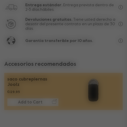
Entrega estándar.
Entrega prevista dentro de
2-3 días hábiles.
Env
Devoluciones gratuitas.
Tiene usted derecho a
desistir del presente contrato en un plazo de 30
días.
Exc
Garantía transferible por 10 años.
La 
Accesorios recomendados
saco cubrepiernas
Joolz
€129,95
Add to Cart