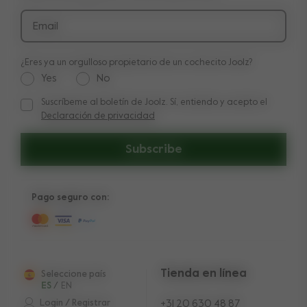
Devolución
Email
¿Eres ya un orgulloso propietario de un cochecito Joolz?
Yes
No
Suscríbeme al boletín de Joolz. Sí, entiendo y acepto el
Suscríbeme al boletín de Joolz. Sí, entiendo y acepto el
Decl
Declaración de privacidad
Subscribe
Pago seguro con:
Tienda en línea
Seleccione país
ES
/
EN
Login / Registrar
+31 20 630 48 87