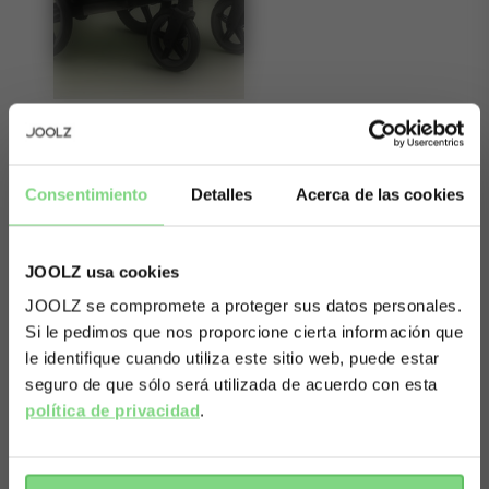
Sobre el Joolz Geo5 gemelar
Consentimiento
Detalles
Acerca de las cookies
¿Gemelos en camino? El Joolz Geo⁵ puede con todo:
cualquier terreno, cualquier clima, con uno, dos o
hasta tres niños y un sinfín de cosas. ¡Sin problema!
JOOLZ usa cookies
Pasa por pasillos estrechos y espacios reducidos que
JOOLZ se compromete a proteger sus datos personales.
pensabas que nunca volverías a atravesar, mientras
Si le pedimos que nos proporcione cierta información que
Visit this site in your own language
le identifique cuando utiliza este sitio web, puede estar
ambos bebés disfrutan de su propia comodidad a
& country?
seguro de que sólo será utilizada de acuerdo con esta
tamaño completo. Senderos embarrados, playas de
política de privacidad
.
arena, calles de la ciudad: lo que te apetezca, el
Yes, go
No, stay
Joolz Geo⁵ lo maneja. Las capotas extensibles
there
here
Leer mas