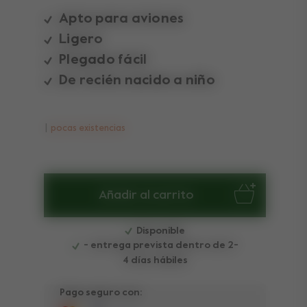
Apto para aviones
Ligero
Plegado fácil
De recién nacido a niño
pocas existencias
Añadir al carrito
Disponible
- entrega prevista dentro de 2-
4 días hábiles
Pago seguro con: