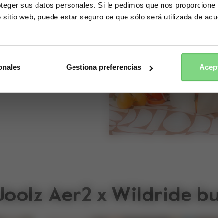
ger sus datos personales. Si le pedimos que nos proporcione c
u peque no quiere
te sitio web, puede estar seguro de que sólo será utilizada de a
Yes, go there
No, stay here
para más, lo montas
 sillita, y así
onales
Gestiona preferencias
Acept
Joolz Aer2 x Wildride b