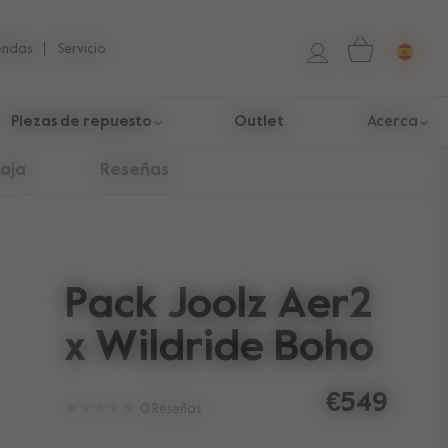
iendas
Servicio
Piezas de repuesto
Outlet
Acerca
caja
Reseñas
Pack Joolz Aer2
x Wildride Boho
€549
0
Reseñas