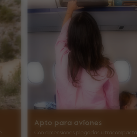
Apto para aviones
e
Con dimensiones plegadas ultracompacta