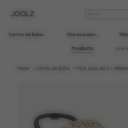
Carrito de Bebe
Silla de paseo
Sill
Use las teclas de flecha hacia arriba y hacia abajo para nav
Producto
Acer
Home
Carrito de Bebe
Pack Joolz Aer2 x Wildr