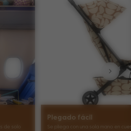
Plegado fácil
s de solo
Se pliega con una sola mano en cue