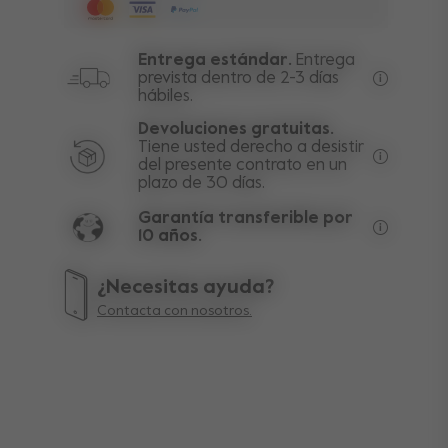
Entrega estándar.
Entrega
prevista dentro de 2-3 días
hábiles.
Envío gra
Devoluciones gratuitas.
Tiene usted derecho a desistir
del presente contrato en un
Excluyend
plazo de 30 días.
Garantía transferible por
10 años.
La garant
¿Necesitas ayuda?
Contacta con nosotros.