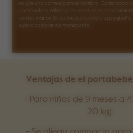
incluye una correa para el hombro. Combinado c
portabebés Wildride, te mantienes en movimien
con las manos libres. Incluso cuando tu pequeño
quiere cambiar de transporte.
Ventajas de el portabebé
- Para niños de 9 meses a 4
20 kg)
- Se pliega compacto para