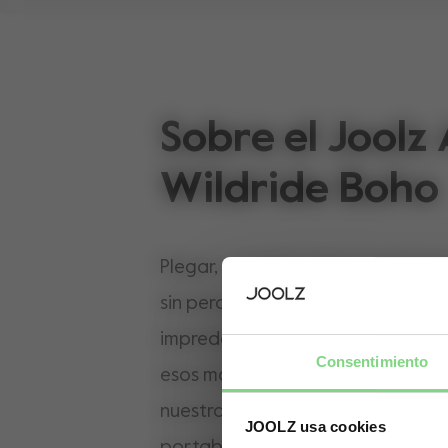
Sobre el Joolz 
Wildride Boho
Plegar, maniobrar, llevar en braz
sin perder el ritmo. La vida con u
impredecible, y este bundle está
Consentimiento
esos momentos. El Joolz Aer² x Wi
nuestra silla de paseo ligera con
JOOLZ usa cookies
portabebés ergonómico, para qu