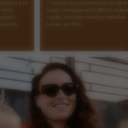
pequeños y es
Y cuando esas piernecitas de repen
 avión.
seguir sentados en la sillita? Cambi
ta para
ruedas a brazos conel portabebés W
 momento
perder el ritmo.