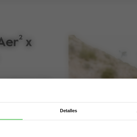
Aer² x
os y adaptarte. Todo
n niño pequeño es
 pensado para todos
Detalles
ldride combina
Visit this site in your own language & country?
 una cargador
e siempre puedas