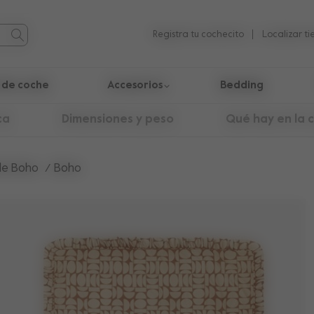
Registra tu cochecito
Localizar t
a de coche
Accesorios
Bedding
egar por los resultados de búsqueda.
ca
Dimensiones y peso
Qué hay en la 
ide Boho
Boho