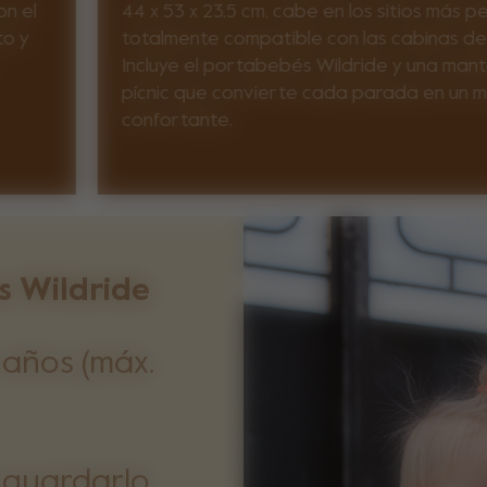
on el
44 x 53 x 23,5 cm, cabe en los sitios más 
to y
totalmente compatible con las cabinas de
Incluye el portabebés Wildride y una man
pícnic que convierte cada parada en un
confortante.
s Wildride
 años (máx.
 guardarlo