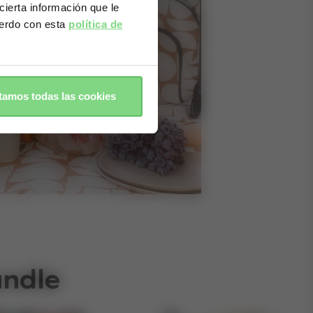
ierta información que le
cuerdo con esta
política de
amos todas las cookies
undle