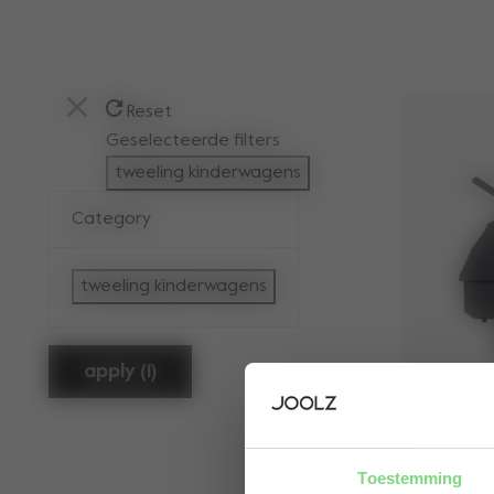
Reset
Geselecteerde filters
tweeling kinderwagens
verwijder filter Gefilterd op: Category:tweeli
Category
tweeling kinderwagens
geselecteerd Gefilterd op: Cate
apply (1)
J
Toestemming