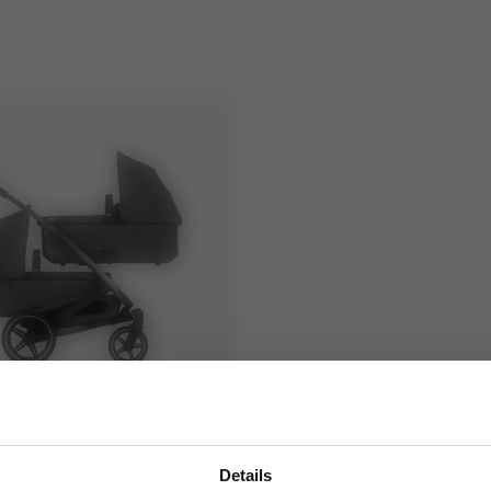
ng kinderwagens
gory:tweeling kinderwagens
oolz Geo3 TWIN
Details