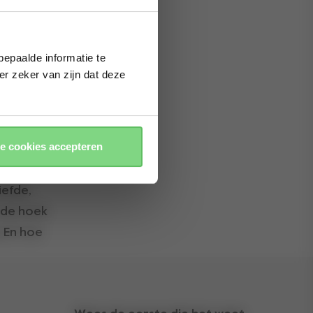
epaalde informatie te
er zeker van zijn dat deze
le cookies accepteren
e people,
iefde,
 de hoek
. En hoe
s ook voor
imte voor
s een win-