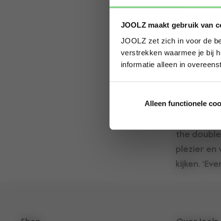
JOOLZ maakt gebruik van c
JOOLZ zet zich in voor de be
verstrekken waarmee je bij h
informatie alleen in overeen
Alleen functionele co
Wauw, niet
the double 
plezier en
kijken. ‘Ev
neem je de
jou. Daaro
twee, maar