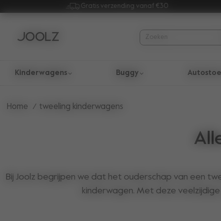
Gratis verzending vanaf €30
Kinderwagens
Buggy
Autostoe
Gebruik de pijltoetsen omhoog en omlaag om door zoekresul
Home
tweeling kinderwagens
All
Bij Joolz begrijpen we dat het ouderschap van een tw
kinderwagen. Met deze veelzijdige