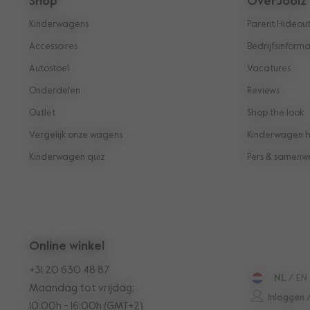
Shop
OverJoolz
win-situati
Kinderwagens
Parent Hideou
Onze tweel
Accessoires
Bedrijfsinforma
ouders van
Autostoel
Vacatures
slechts éé
Onderdelen
Reviews
aparte zitj
Outlet
Shop the look
Vergelijk onze wagens
Kinderwagen hu
Het
Kinderwagen quiz
Pers & samenw
In je zoek
al meerde
Zoals je b
wiegen ond
Online winkel
blijft enor
+31 20 630 48 87
NL
/
EN
de wieg ge
Maandag tot vrijdag:
Inloggen 
namelijk o
10:00h - 16:00h (GMT+2)