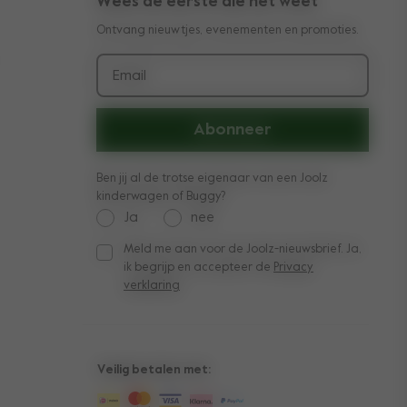
Wees de eerste die het weet
Ontvang nieuwtjes, evenementen en promoties.
ande)
Email
mfort. Met
twee
Abonneer
naliteit.
Ben jij al de trotse eigenaar van een Joolz
agen
kinderwagen of Buggy?
Ja
nee
rschijnlijk
Meld me aan voor de Joolz-nieuwsbrief. Ja,
Meld me aan voor de Joolz-nieuwsbrief. Ja, ik be
ngekomen.
ik begrijp en accepteer de
Privacy
verklaring
zo dat de
inderwagen
weeling uit
Veilig betalen met:
et vind je
in één