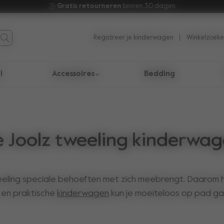
Gratis retourneren 
binnen 30 dagen.
Registreer je kinderwagen
Winkelzoeke
l
Accessoires
Bedding
taten te navigeren.
e Joolz tweeling kinderwa
eeling speciale behoeften met zich meebrengt. Daarom 
 en praktische
kinderwagen
kun je moeiteloos op pad gaan