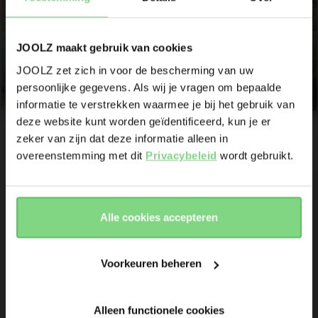
Productlanceringen
Sneak previews
JOOLZ maakt gebruik van cookies
Promoties
Joolz initiatieven
JOOLZ zet zich in voor de bescherming van uw
persoonlijke gegevens. Als wij je vragen om bepaalde
Visit this site in your own language
informatie te verstrekken waarmee je bij het gebruik van
Ben jij eigenaar van een Joolz kinderwagen of buggy?
& country?
deze website kunt worden geïdentificeerd, kun je er
Ja
Nee
zeker van zijn dat deze informatie alleen in
overeenstemming met dit
Privacybeleid
wordt gebruikt.
E-mailadress
Yes, go
No, stay
there
here
Shop
Kinderwagens
Meld me aan voor de Joolz-nieuwsbrief. Ja, ik begrijp en
Alle cookies accepteren
accepteer de
Privacy verklaring
OverJoolz
Accessoires
Parent Hideout
Autostoel
Voorkeuren beheren
Abonneer
Klantenservice
Bedrijfsinformatie
Onderdelen
Al meer dan 120.000 anderen zijn als eerste op de
Support
Vacatures
Outlet
hoogte
Alleen functionele cookies