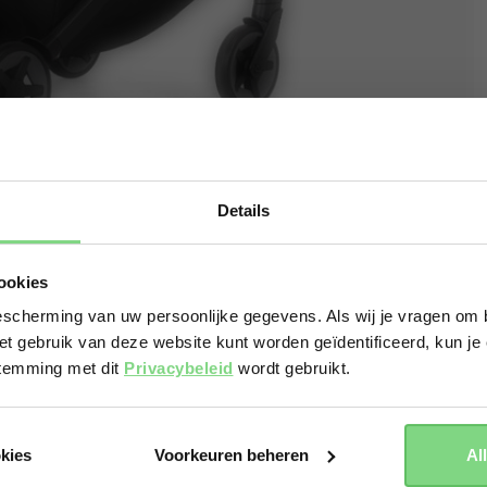
Details
Visit this site in your own language & country?
ookies
scherming van uw persoonlijke gegevens. Als wij je vragen om b
et gebruik van deze website kunt worden geïdentificeerd, kun je 
Yes, go there
No, stay here
stemming met dit
Privacybeleid
wordt gebruikt.
okies
Voorkeuren beheren
Al