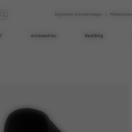
Registreer je kinderwagen
Winkelzoeke
l
Accessoires
Bedding
taten te navigeren.