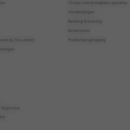
tie
10-Jaar overdraagbare garantie
Handleidingen
Betaling & levering
Retourneren
ren bij Tiny Library
Productterugroeping
erkingen
/ Registreer
ker