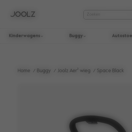
Kinderwagens
Buggy
Autostoe
Gebruik de pijltoetsen omhoog en omlaag om door zoekresul
Home
Buggy
Joolz Aer² wieg
Space Black