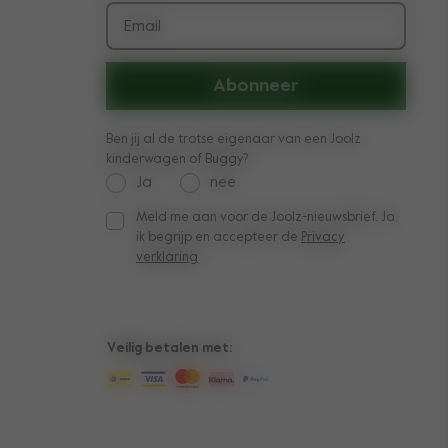
Email
Abonneer
Ben jij al de trotse eigenaar van een Joolz
kinderwagen of Buggy?
Ja
nee
Meld me aan voor de Joolz-nieuwsbrief. Ja,
Meld me aan voor de Joolz-nieuwsbrief. Ja, ik be
ik begrijp en accepteer de
Privacy
verklaring
Veilig betalen met: