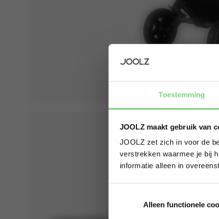
Toestemming
JOOLZ maakt gebruik van c
JOOLZ zet zich in voor de be
verstrekken waarmee je bij h
informatie alleen in overeen
Alleen functionele co