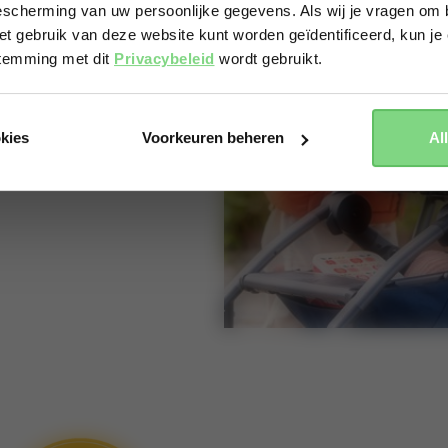
scherming van uw persoonlijke gegevens. Als wij je vragen om b
et gebruik van deze website kunt worden geïdentificeerd, kun je 
Yes, go there
No, stay here
stemming met dit
Privacybeleid
wordt gebruikt.
okies
Voorkeuren beheren
Al