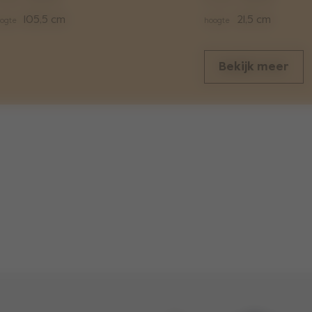
105,5 cm
21,5 cm
ogte
hoogte
Bekijk meer
gewichten
5.1 inch
gewicht buggy