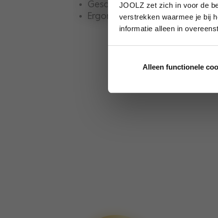
Geschikt voor in het vliegtuig
JOOLZ zet zich in voor de be
Ergonomische stoel
verstrekken waarmee je bij h
informatie alleen in overeen
Alleen functionele co