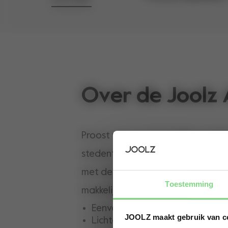
Over de Joolz
Proost voor onvergetelijke roadtr
stedentrips en alles daartussenin.
met de comfortabele, compacte e
Toestemming
makkelijke Joolz Aer+.
Eenvoudig in- en uitklappen
JOOLZ maakt gebruik van c
Lichtgewicht