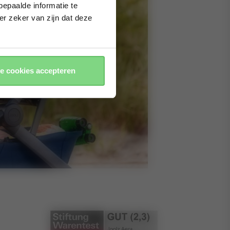
epaalde informatie te
er zeker van zijn dat deze
le cookies accepteren