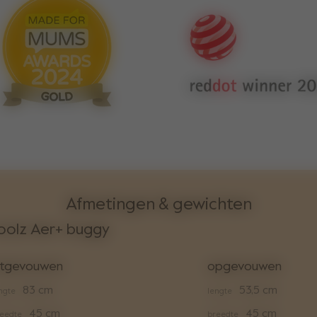
Afmetingen & gewichten
oolz Aer+ buggy
itgevouwen
opgevouwen
83 cm
53,5 cm
ngte
lengte
45 cm
45 cm
eedte
breedte