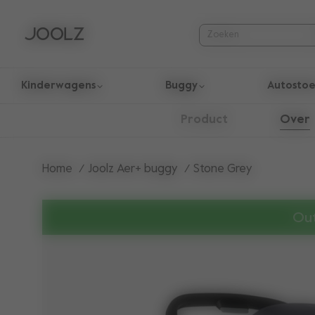
Kinderwagens
Buggy
Autostoe
Gebruik de pijltoetsen omhoog en omlaag om door zoekresul
Over
Product
Home
Joolz Aer+ buggy
Stone Grey
Out