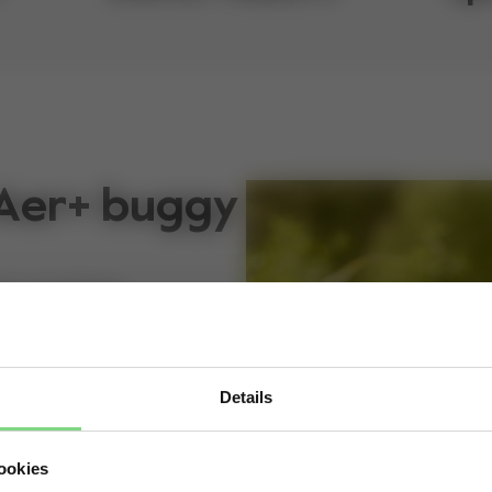
 Aer+ buggy
ips, prachtige
 De wereld is van jou
n ongelooflijk
Details
Visit this site in your own language & country?
ookies