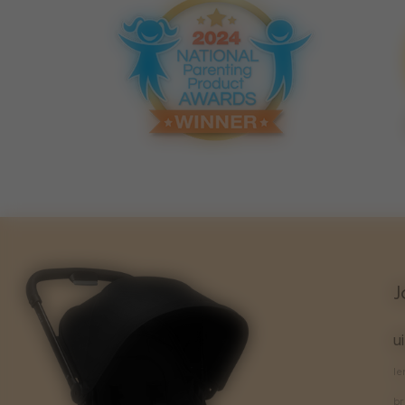
J
u
le
br