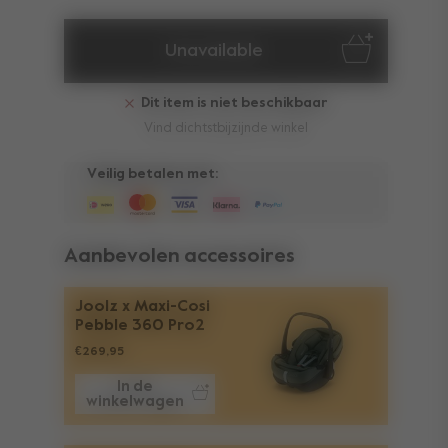
Unavailable
Dit item is niet beschikbaar
Vind dichtstbijzijnde winkel
Veilig betalen met:
Aanbevolen accessoires
Joolz x Maxi-Cosi
Pebble 360 Pro2
€269,95
In de
winkelwagen