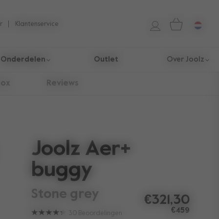
r
Klantenservice
Onderdelen
Outlet
Over Joolz
box
Reviews
Joolz Aer+
buggy
stone grey
€321,30
€459
30
Beoordelingen