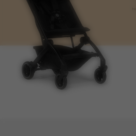
ho
maten
grootte voorwiel