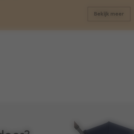
Bekijk meer
gewichten
5.1 inch
gewicht buggy
5.9 inch