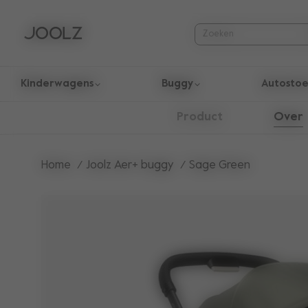
Kinderwagens
Buggy
Autostoe
Gebruik de pijltoetsen omhoog en omlaag om door zoekresul
Over
Product
Home
Joolz Aer+ buggy
Sage Green