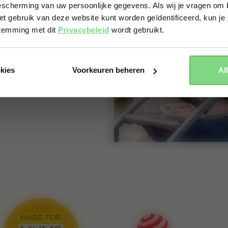
scherming van uw persoonlijke gegevens. Als wij je vragen om b
et gebruik van deze website kunt worden geïdentificeerd, kun je 
Yes, go there
No, stay here
stemming met dit
Privacybeleid
wordt gebruikt.
okies
Voorkeuren beheren
Al