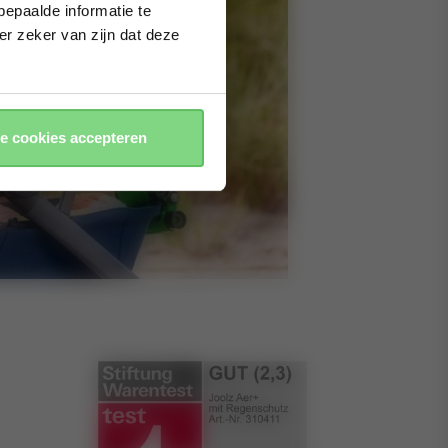
epaalde informatie te
er zeker van zijn dat deze
le cookies accepteren