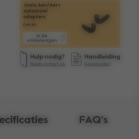
Joolz Aer/Aer+
autostoel
adapters
€49,95
In de
winkelwagen
Hulp nodig?
Handleiding
Neem contact op
Downloaden
ecificaties
FAQ's