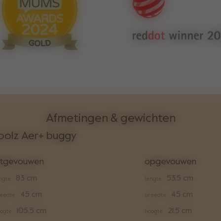
Afmetingen & gewichten
oolz Aer+ buggy
itgevouwen
opgevouwen
83 cm
53,5 cm
ngte
lengte
45 cm
45 cm
eedte
breedte
105,5 cm
21,5 cm
ogte
hoogte