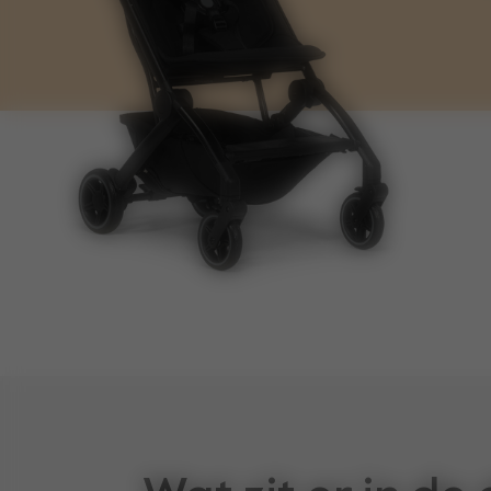
maten
grootte voorwiel
grootte achterwiel