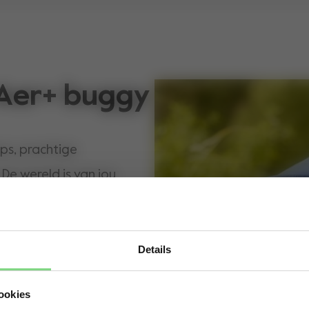
 Aer+ buggy
ips, prachtige
 De wereld is van jou
n ongelooflijk
Details
Visit this site in your own language & country?
ookies