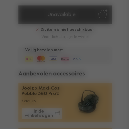
Unavailable
Dit item is niet beschikbaar
Vind dichtstbijzijnde winkel
Veilig betalen met:
Aanbevolen accessoires
Joolz x Maxi-Cosi
Pebble 360 Pro2
€269,95
In de
winkelwagen