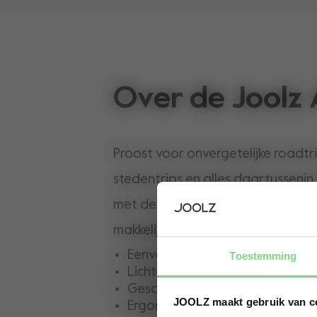
Over de Joolz
Proost voor onvergetelijke roadtr
stedentrips en alles daartussenin.
met de comfortabele, compacte e
makkelijke Joolz Aer+.
Eenvoudig in- en uitklappen
Toestemming
Lichtgewicht
Geschikt voor in het vliegtuig
JOOLZ maakt gebruik van c
Ergonomische stoel