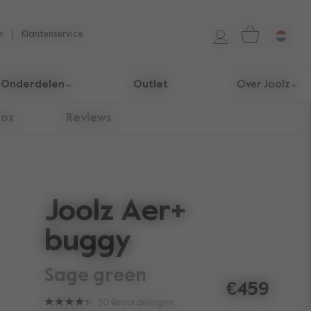
r
Klantenservice
Onderdelen
Outlet
Over Joolz
box
Reviews
Joolz Aer+
buggy
sage green
€459
30
Beoordelingen