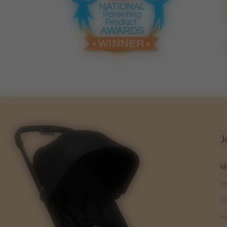
J
u
le
br
ho