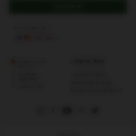
Abonnieren
Sichere Zahlung mit:
>Online-Shop
Länderauswahl
DE
/
EN
Anmelden /
+31 20 630 48 87
registrieren
Montag bis Freitag:
Händler finden
10:00h - 16:00h (GMT+2)