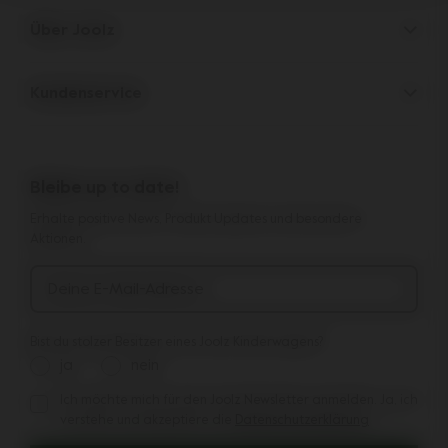
Kinderwagen
Über Joolz
Zubehör
Eltern-Versteck
Babyschale
Kundenservice
Firmeninformation
Ersatzteile
Support
Arbeiten bei Joolz
Outlet
Übertragbare 10-Jahres-Garantie
Bewertungen
Vergleiche unsere Kinderwagen
Bleibe up to date!
Handbücher
Shop the look
Erhalte positive News, Produkt Updates und besondere
Lieferung & Zahlung
Presse & Kooperationen
Aktionen.
Rücksendungen
Deine E-Mail-Adresse
Bist du stolzer Besitzer eines Joolz Kinderwagens?
ja
nein
Ich möchte mich für den Joolz Newsletter anmelden. Ja, ich
Ich möchte mich für den Joolz Newsletter anmelden. Ja, ich v
verstehe und akzeptiere die
Datenschutzerklärung