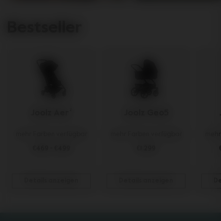
Bestseller
Joolz Aer²
Joolz Geo5
mehr Farben verfügbar
mehr Farben verfügbar
mehr
€469
-
€499
€1.299
Details anzeigen
Details anzeigen
De