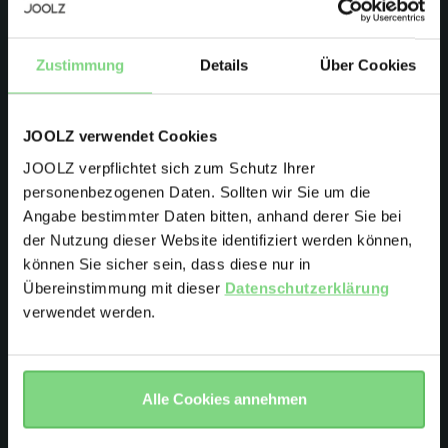
Jetzt anmelden & 10 % auf
Zubehör bei deiner ersten
Zustimmung
Details
Über Cookies
Bestellung sparen
Produkteinführungen
JOOLZ verwendet Cookies
Vorschauen
JOOLZ verpflichtet sich zum Schutz Ihrer
Promotionen
personenbezogenen Daten. Sollten wir Sie um die
Joolz-Initiativen
Angabe bestimmter Daten bitten, anhand derer Sie bei
Visit this site in your own language
der Nutzung dieser Website identifiziert werden können,
& country?
können Sie sicher sein, dass diese nur in
Bist du Besitzer eines Joolz Kinderwagen oder Buggy?
Übereinstimmung mit dieser
Datenschutzerklärung
Ja
Nein
verwendet werden.
Yes, go
No, stay
there
here
E-Mail-Adresse
Alle Cookies annehmen
Ich möchte mich für den Joolz Newsletter anmelden. Ja,
ich verstehe und akzeptiere die
Datenschutzerklärung