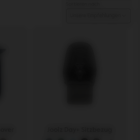
Sortieren nach
cover
Joolz Day+ Sitzbezug