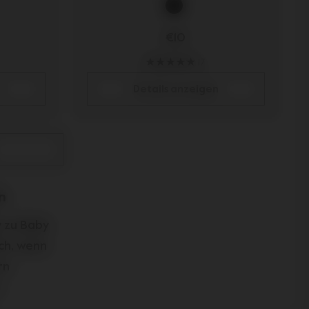
€10
17
Details anzeigen
n
 zu Baby
ich, wenn
rn
n
 mehr