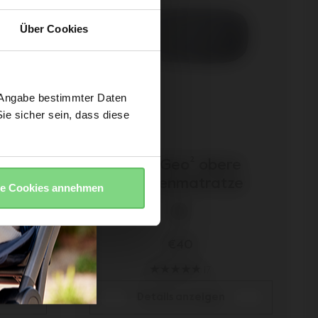
Über Cookies
e Angabe bestimmter Daten
ie sicher sein, dass diese
over
Joolz Geo² obere
Wannenmatratze
le Cookies annehmen
+ 4
€40
17
Details anzeigen