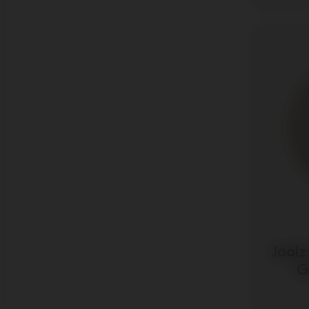
Joolz
G