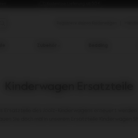
aren
Kostenlose Lieferung ab 50 €
Registriere deinen Kinderwagen
Händle
ale
Zubehör
Bedding
 Suchergebnisse zu navigieren
Kinderwagen Ersatzteile
ss Ersatzteile des Joolz-Kinderwagens erneuert werden m
uen Sie doch mal in unserem Ersatzteile Kinderwagen Sh