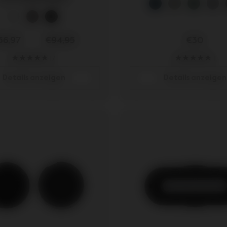
56,97
€94,95
€30
17
1
Details anzeigen
Details anzeigen