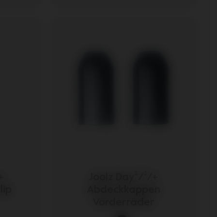
+
Joolz Day²/³/+
lip
Abdeckkappen
Vorderräder