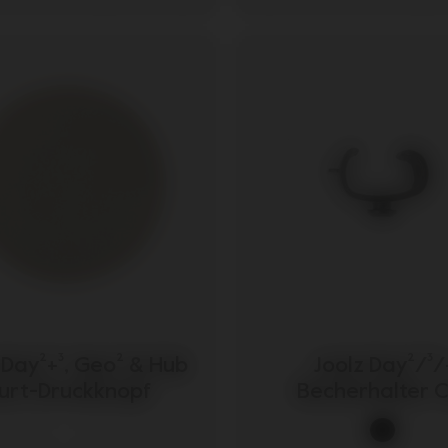
 Day²+³, Geo² & Hub
Joolz Day²/³/
urt-Druckknopf
Becherhalter C