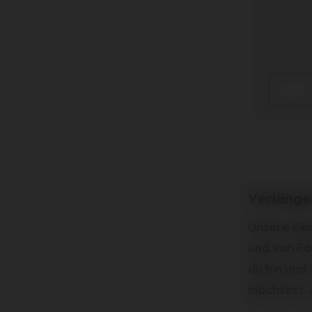
Verlänge
Unsere Kin
und von Fam
du hin und
möchtest. 
Ersatzteil