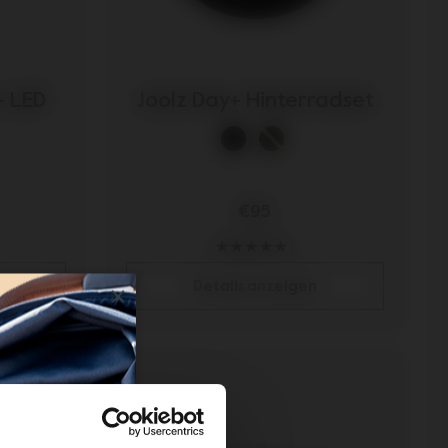
+ LED
Joolz Day+ Hinterradset
€95
1
Details anzeigen