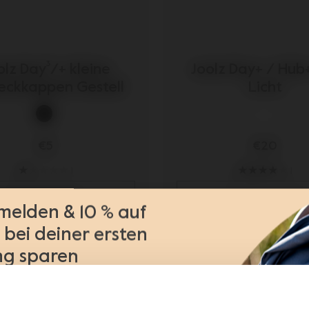
olz Day³/+ kleine
Joolz Day+ / Hub
ckkappen Gestell
Licht
€5
€20
1
1
Details anzeigen
Details anzeigen
melden & 10 % auf
bei deiner ersten
ng sparen
nführungen
en