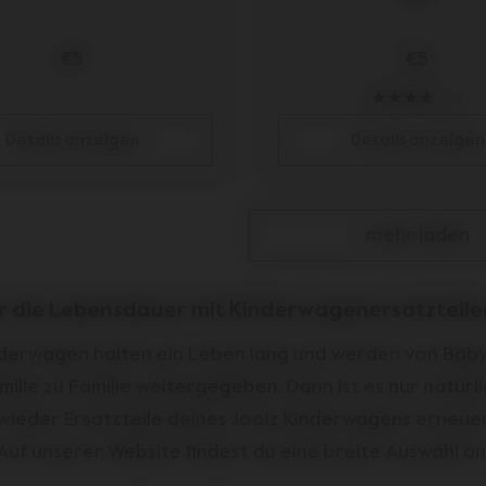
€5
€5
8
Details anzeigen
Details anzeigen
mehr laden
r die Lebensdauer mit Kinderwagenersatzteile
derwagen halten ein Leben lang und werden von Baby
ilie zu Familie weitergegeben. Dann ist es nur natürl
 wieder Ersatzteile deines Joolz Kinderwagens erneue
Auf unserer Website findest du eine breite Auswahl a
en für Joolz Kinderwagen und Buggys, damit du länger