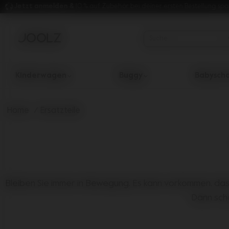
Jetzt anmelden & 
10 % auf Zubehör bei deiner ersten Bestellung sp
Kinderwagen
Buggy
Babysch
Verwende die Pfeiltasten nach oben und unten um durch die
Home
Ersatzteile
Bleiben Sie immer in Bewegung. Es kann vorkommen, da
Dann scha