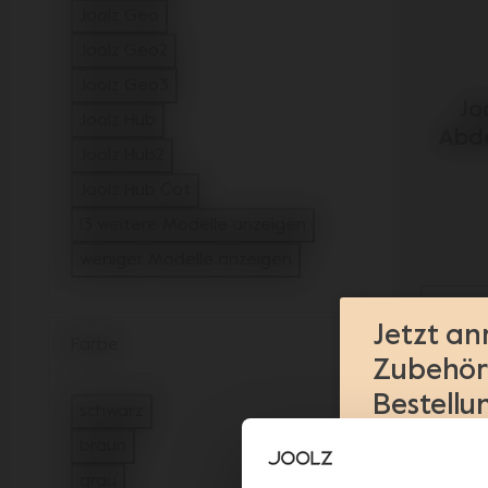
filtern auf Model: Joolz Day5
Joolz Geo
filtern auf Model: Joolz Geo
Joolz Geo2
filtern auf Model: Joolz Geo2
Joolz Geo3
Jo
filtern auf Model: Joolz Geo3
Joolz Hub
Abde
filtern auf Model: Joolz Hub
Joolz Hub2
filtern auf Model: Joolz Hub2
Joolz Hub Cot
filtern auf Model: Joolz Hub Cot
13 weitere Modelle anzeigen
weniger Modelle anzeigen
Jetzt an
Farbe
Zubehör 
Bestellu
schwarz
filtern auf Farbe: schwarz
braun
Produktei
filtern auf Farbe: braun
grau
Vorschau