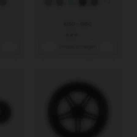
+ 3
€150
-
€160
2
Details anzeigen