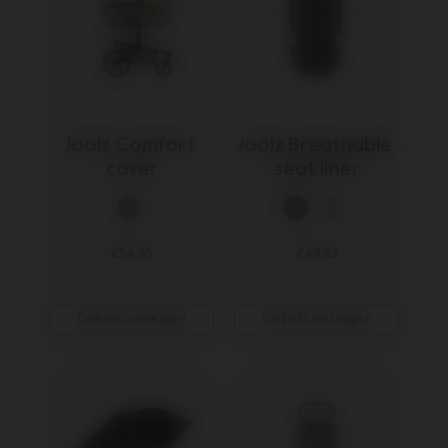
Joolz Comfort 
Joolz Breathable 
cover
seat liner
€54,95
€49,95
Details anzeigen
Details anzeigen