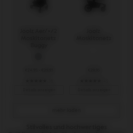
Joolz Aer/+/2 
Joolz 
Moskitonetz 
Moskitonetz
Buggy
€24,95
-
€29,95
€29,95
28
143
Details anzeigen
Details anzeigen
mehr laden
Stilvolles und hochwertiges