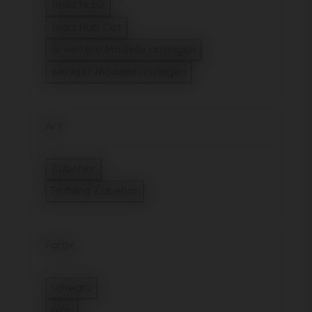
filtern auf Modell: Joolz Hub
Joolz Hub2
filtern auf Modell: Joolz Hub2
Joolz Hub Cot
filtern auf Modell: Joolz Hub Cot
19 weitere Modelle anzeigen
weniger Modelle anzeigen
Art
Zubehör
filtern auf Art: Zubehör
Fruhling Zubehor
ausgewählt aktuell gefiltert Art:
Farbe
schwarz
filtern auf Farbe: schwarz
blau