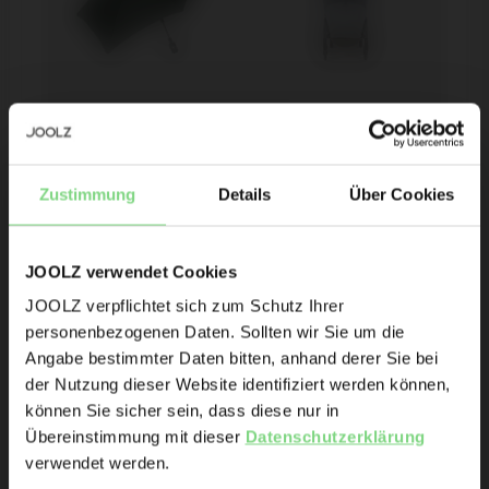
Joolz 
Joolz Aer2 2-in-1 
Jetzt anmelden & 10 % auf
Sonnenschirm
Mücken- und 
Zubehör bei deiner ersten
Sonnenschutz
Zustimmung
Details
Über Cookies
Bestellung sparen
Produkteinführungen
JOOLZ verwendet Cookies
€49,95
€39,95
Vorschauen
JOOLZ verpflichtet sich zum Schutz Ihrer
Promotionen
personenbezogenen Daten. Sollten wir Sie um die
Details anzeigen
Details anzeigen
Joolz-Initiativen
Angabe bestimmter Daten bitten, anhand derer Sie bei
Visit this site in your own language
der Nutzung dieser Website identifiziert werden können,
& country?
können Sie sicher sein, dass diese nur in
Bist du Besitzer eines Joolz Kinderwagen oder Buggy?
Übereinstimmung mit dieser
Datenschutzerklärung
Ja
Nein
verwendet werden.
Yes, go
No, stay