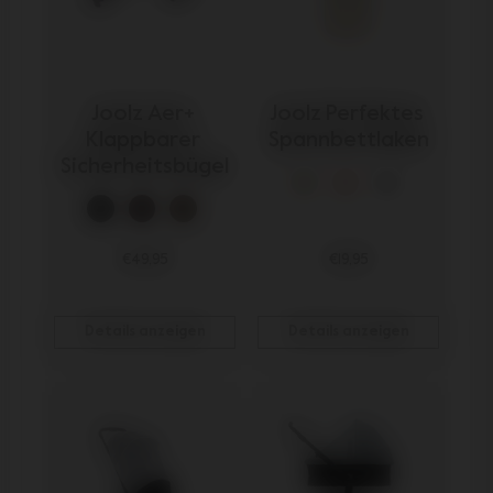
Joolz Aer+ 
Joolz Perfektes 
Klappbarer 
Spannbettlaken
Sicherheitsbügel
€49,95
€19,95
Details anzeigen
Details anzeigen