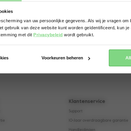
Visit this site in your own language & country?
ookies
common
scherming van uw persoonlijke gegevens. Als wij je vragen om b
et gebruik van deze website kunt worden geïdentificeerd, kun je 
Yes, go there
No, stay here
niet op voorraa
stemming met dit
Privacybeleid
wordt gebruikt.
okies
Voorkeuren beheren
Al
Klantenservice
t
Support
tie
10-Jaar overdraagbare garantie
Handleidingen