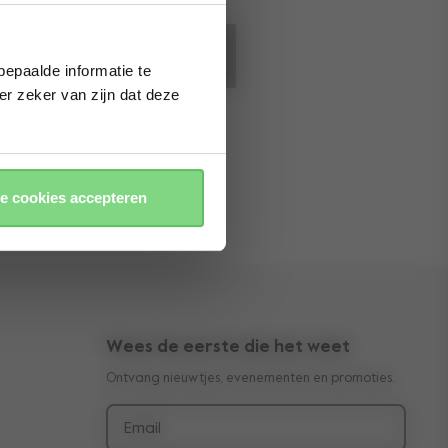
epaalde informatie te
er zeker van zijn dat deze
d
le cookies accepteren
Wees de eerste die het weet
Ontvang nieuwtjes, evenementen en promoties.
Email