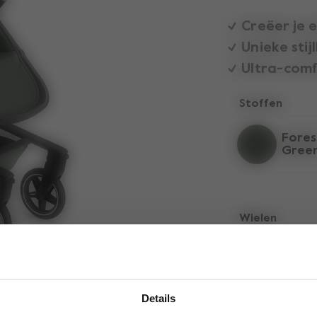
Creëer je 
Unieke stij
Ultra-com
Stoffen
Fores
Gree
Wielen
Whit
Refle
Details