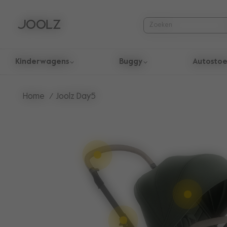
Kinderwagens
Buggy
Autostoe
Gebruik de pijltoetsen omhoog en omlaag om door zoekresul
Home
Joolz Day5