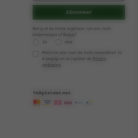
Abonneer
Ben jij al de trotse eigenaar van een Joolz
kinderwagen of Buggy?
Ja
nee
Meld me aan voor de Joolz-nieuwsbrief. Ja,
Meld me aan voor de Joolz-nieuwsbrief. Ja, ik be
ik begrijp en accepteer de
Privacy
verklaring
Veilig betalen met: