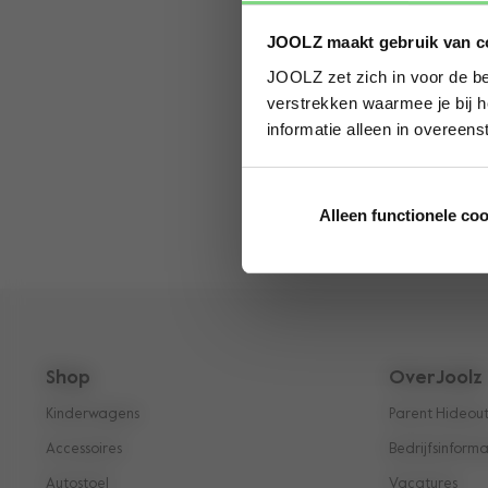
Stoel
Wieg
JOOLZ maakt gebruik van c
JOOLZ zet zich in voor de be
verstrekken waarmee je bij h
informatie alleen in overeen
Alleen functionele co
Shop
OverJoolz
Kinderwagens
Parent Hideou
Accessoires
Bedrijfsinforma
Autostoel
Vacatures