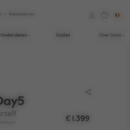
r
Klantenservice
Onderdelen
Outlet
Over Joolz
Day5
urself
€ 1.399
delingen