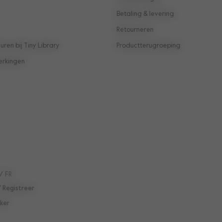
Betaling & levering
Retourneren
ren bij Tiny Library
Productterugroeping
erkingen
/
FR
/ Registreer
ker