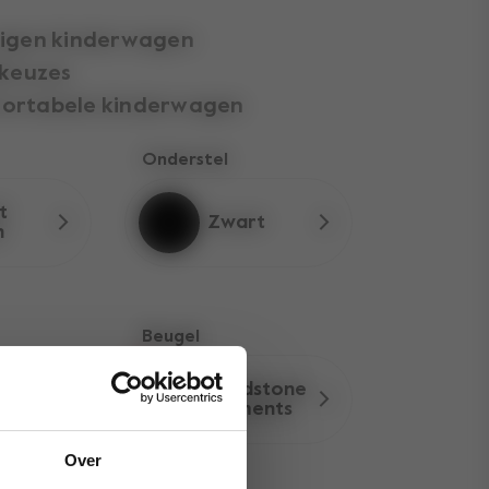
eigen kinderwagen
lkeuzes
fortabele kinderwagen
Onderstel
t
Zwart
n
Beugel
e
Sandstone
ctive
Elements
Over