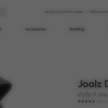
Registreer je kinderwagen
Winkelzoeke
l
Accessoires
Bedding
taten te navigeren.
Joolz 
style it yo
12
Beoor