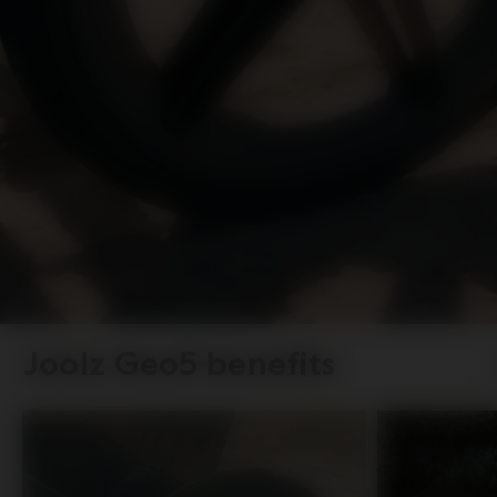
Joolz Geo5 benefits