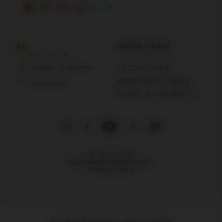
Online winkel
NL
/
EN
/
FR
Inloggen / Registreer
+31 20 630 48 87
Maandag tot vrijdag:
winkelzoeker
10:00h - 16:00h (GMT+2)
© Joolz 2021
Algemene voorwaarden
Privacy Policy