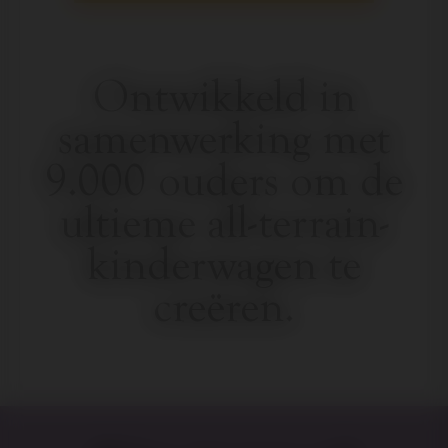
Ontwikkeld in
samenwerking met
9.000 ouders om de
ultieme all-terrain-
kinderwagen te
creëren.