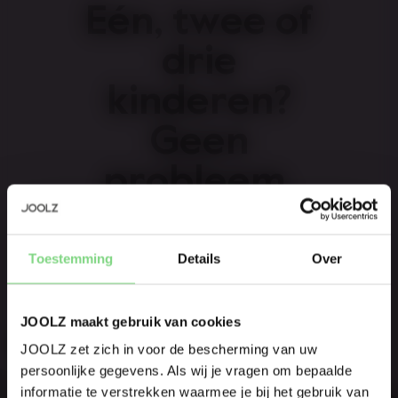
Eén, twee of
drie
kinderen?
Geen
probleem.
Verandert moeiteloos van een
Wees als eerste op de hoogte
enkele naar een dubbele
Toestemming
Details
Over
kinderwagen, met een volledige
Productlanceringen
wieg en zitje.
Sneak previews
JOOLZ maakt gebruik van cookies
Promoties
Joolz initiatieven
JOOLZ zet zich in voor de bescherming van uw
persoonlijke gegevens. Als wij je vragen om bepaalde
Visit this site in your own language
informatie te verstrekken waarmee je bij het gebruik van
Ben jij eigenaar van een Joolz kinderwagen of buggy?