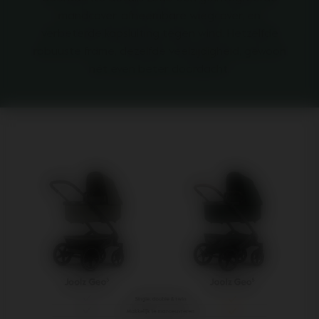
mandcover, afneembare wiegcover, en
verbeterde kapsluiting tegen wind. Hetzelfde
robuuste frame, dezelfde veelzijdigheid, gewoon
nét even beter doordacht.