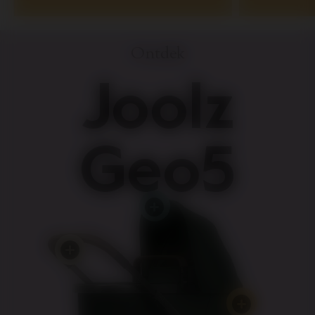
Ontdek
Joolz
Geo5