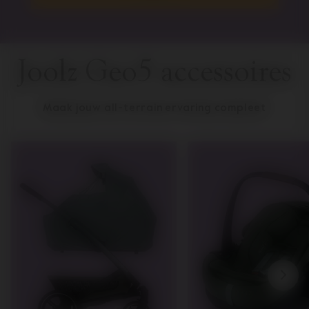
Joolz Geo5 accessoires
Maak jouw all-terrain ervaring compleet