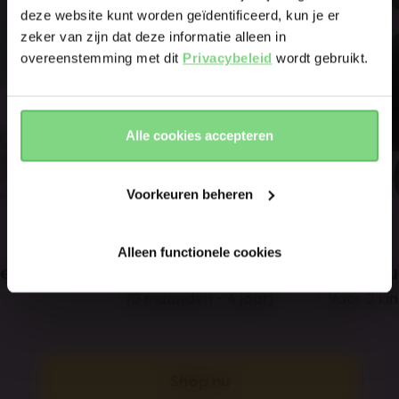
& country?
deze website kunt worden geïdentificeerd, kun je er
Ja
Nee
zeker van zijn dat deze informatie alleen in
overeenstemming met dit
Privacybeleid
wordt gebruikt.
E-mailadress
Yes, go
No, stay
there
here
Meld me aan voor de Joolz-nieuwsbrief. Ja, ik begrijp en
Alle cookies accepteren
accepteer de
Privacy verklaring
Voorkeuren beheren
Abonneer
Al meer dan 120.000 anderen zijn als eerste op de
hoogte
Alleen functionele cookies
je
Single kinderwagen
Dou
(0 maanden - 4 jaar)
Voor 2 ki
Shop nu