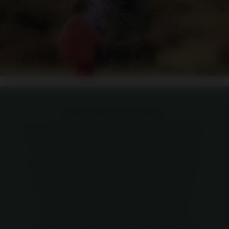
Nieuw aan de Joolz Geo⁵
De Joolz Geo⁵ bouwt voort op alles wat de Geo³
goed deed, met slimme verbeteringen waar het
telt. Nieuwe gravel bike-banden met bredere
voorwielen voor betere grip op elk terrein. Een
twee-traps vering die zich aanpast aan het
gewicht: zacht voor één baby, steviger voor
twee kinderen. Een handiger push-push
remsysteem in plaats van de traprem. En
doordachte details zoals een geïntegreerde