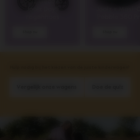
Joolz Geo5/3,
Joolz Day5
Joolz x Maxi-C
regenhoes
Pebble 360 P
Shop nu
Shop nu
Hulp nodig bij het kiezen van de juiste kinderwagen?
Vergelijk onze wagens
Doe de quiz