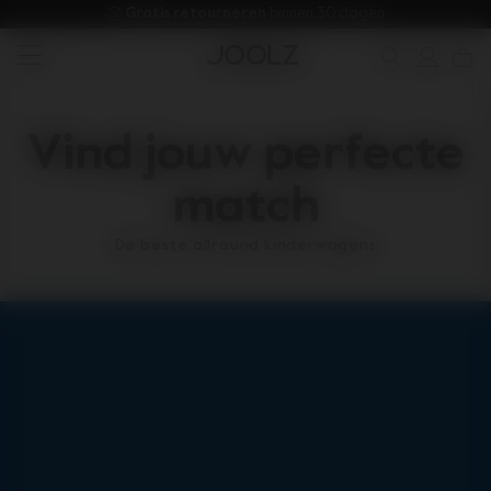
Gratis retourneren 
binnen 30 dagen.
Shop zomeraccessoires
Heb je hulp nodig?
alles-in-één hulpbron
De beste allround kinderwag
Gebruik de pijltoetsen omhoog en omlaag om door zoekresul
Vind jouw perfecte
match
De beste allround kinderwagens