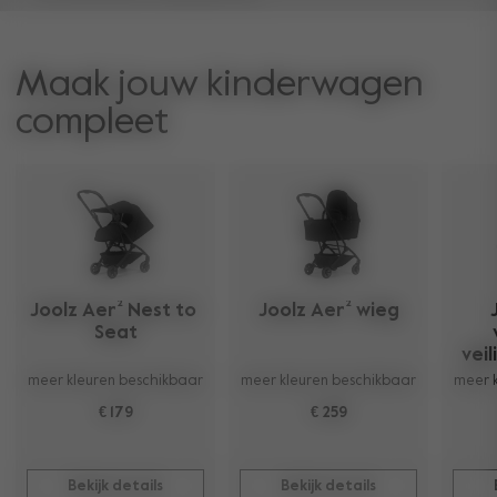
Maak jouw kinderwagen
compleet
Joolz Aer² Nest to 
Joolz Aer² wieg
Seat
vei
meer kleuren beschikbaar
meer kleuren beschikbaar
meer 
€ 179
€ 259
Bekijk details
Bekijk details