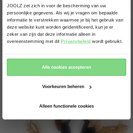
55 cm
JOOLZ zet zich in voor de bescherming van uw
breedte rugleuning
34 cm
persoonlijke gegevens. Als wij je vragen om bepaalde
Visit this site in your own language
informatie te verstrekken waarmee je bij het gebruik van
gewichten
& country?
deze website kunt worden geïdentificeerd, kun je er
gewicht kinderwagen met wieg
8.5 kg
zeker van zijn dat deze informatie alleen in
Wat zit er in de doos?
overeenstemming met dit
Privacybeleid
wordt gebruikt.
gewicht wieg
4 kg
Yes, go
No, stay
grootte boodschappenmand
17 L
there
here
De doos bevat een complete en fantastische Joolz Aer²
gewicht buggy
6.5 kg
lichtgewicht buggy en alles wat daarbij hoort:
Alle cookies accepteren
Buggy
gewichts capaciteit
Reishoes
maximale capaciteit kinderwagen
22 kg
Voorkeuren beheren
maximale capaciteit winkelmand
8 kg
Alleen functionele cookies
bekijk minder