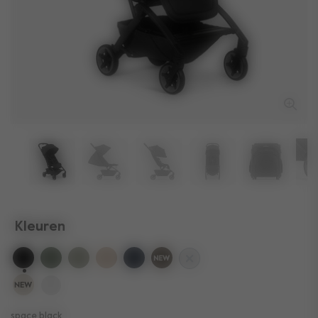
Kleuren
geselecteerd
space black