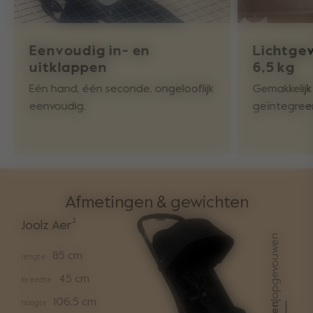
Eenvoudig in- en
Lichtgew
uitklappen
6,5 kg
Eén hand, één seconde, ongelooflijk
Gemakkelij
eenvoudig.
geïntegree
Afmetingen & gewichten
Joolz Aer²
opgevouwen
85 cm
lengte
45 cm
breedte
106.5 cm
|
hoogte