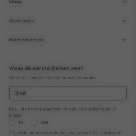
Shop
Kinderwagens
OverJoolz
Accessoires
Parent Hideout
Autostoel
Klantenservice
Bedrijfsinformatie
Onderdelen
Support
Vacatures
Outlet
10-Jaar overdraagbare garantie
Reviews
Vergelijk onze wagens
Wees de eerste die het weet
Handleidingen
Shop the look
Kinderwagen quiz
Ontvang nieuwtjes, evenementen en promoties.
Betaling & levering
Kinderwagen huren bij Tiny Library
Retourneren
Pers & samenwerkingen
Email
Productterugroeping
Ben jij al de trotse eigenaar van een Joolz kinderwagen of
Buggy?
Ja
nee
Meld me aan voor de Joolz-nieuwsbrief. Ja, ik begrijp en
Meld me aan voor de Joolz-nieuwsbrief. Ja, ik begrijp en ac