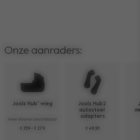
Onze aanraders:
Joolz Hub² wieg
Joolz Hub2 
autostoel 
m
adapters
meer kleuren beschikbaar
€ 259
-
€ 279
€ 49,95