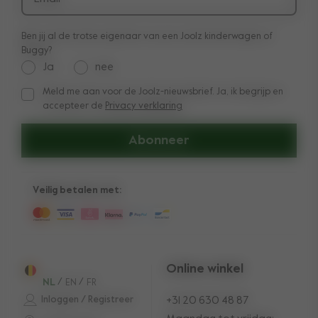
Productterugroeping
Ben jij al de trotse eigenaar van een Joolz kinderwagen of
Buggy?
Ja
nee
Meld me aan voor de Joolz-nieuwsbrief. Ja, ik begrijp en
Meld me aan voor de Joolz-nieuwsbrief. Ja, ik begrijp en ac
accepteer de
Privacy verklaring
Abonneer
Veilig betalen met:
Online winkel
NL
/
EN
/
FR
Inloggen / Registreer
+31 20 630 48 87