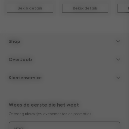
Bekijk details
Bekijk details
Shop
Kinderwagens
OverJoolz
Accessoires
Parent Hideout
Autostoel
Klantenservice
Bedrijfsinformatie
Onderdelen
Support
Vacatures
Outlet
10-Jaar overdraagbare garantie
Reviews
Vergelijk onze wagens
Wees de eerste die het weet
Handleidingen
Shop the look
Kinderwagen quiz
Ontvang nieuwtjes, evenementen en promoties.
Betaling & levering
Kinderwagen huren bij Tiny Library
Retourneren
Pers & samenwerkingen
Email