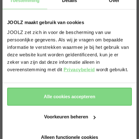
Toestemming
Details
Over
JOOLZ maakt gebruik van cookies
JOOLZ zet zich in voor de bescherming van uw
persoonlijke gegevens. Als wij je vragen om bepaalde
Visit this site in your own language
informatie te verstrekken waarmee je bij het gebruik van
& country?
deze website kunt worden geïdentificeerd, kun je er
zeker van zijn dat deze informatie alleen in
overeenstemming met dit
Privacybeleid
wordt gebruikt.
Yes, go
No, stay
Slim ontwerp om optimale loopruimte te
there
here
behouden
Alle cookies accepteren
Een slim ontwerp met het meerijdplankje aan de linkerkant
om optimale loopruimte te behouden. Zeg vaarwel tegen
Voorkeuren beheren
onhandige manoeuvres en hallo tegen moeiteloze
wandelingen.
Alleen functionele cookies