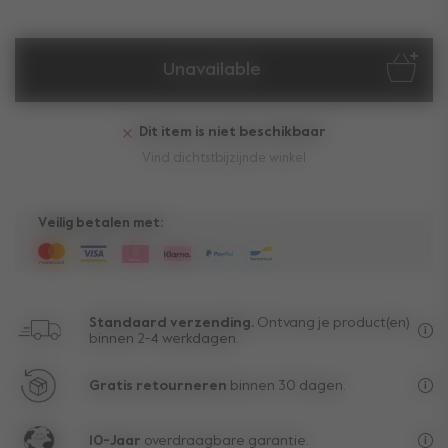
Unavailable
Dit item is niet beschikbaar
Vind dichtstbijzijnde winkel
Veilig betalen met:
Standaard verzending.
Ontvang je product(en)
binnen 2-4 werkdagen.
Gra
Gratis retourneren
binnen 30 dagen.
Gep
10-Jaar
overdraagbare garantie.