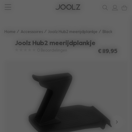
Shop zomeraccessoires
Heb je hulp nodig?
alles-in-één hulpbron
Gebruik de pijltoetsen omhoog en omlaag om door zoekresul
Home
Accessoires
Joolz Hub2 meerijdplankje
Black
Joolz Hub2 meerijdplankje
0
Beoordelingen
€ 119,95