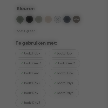
Kleuren
geselecteerd
forest green
Te gebruiken met:
Joolz Hub+
Joolz Hub
Joolz Geo3
Joolz Geo2
Joolz Geo
Joolz Hub2
Joolz Day2
Joolz Day+
Joolz Day
Joolz Day5
Joolz Day3