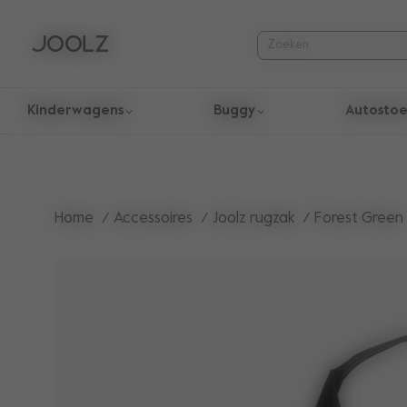
Kinderwagens
Buggy
Autostoe
Gebruik de pijltoetsen omhoog en omlaag om door zoekresul
Home
Accessoires
Joolz rugzak
Forest Green