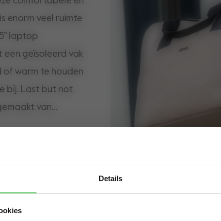
eze comfortabele en
is enorm veel ruimte
 15" laptop
t een geïsoleerd vak
d of warm te houden
 bij. Last but not
s gemaakt van
t geen perfect
d mee te verkennen!
Details
Visit this site in your own language & country?
ookies