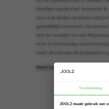
om het allemaal vast te houden? D
handige rugzak is het antwoord. Er 
voor al je spullen, en je kunt zelfs je
gemakkelijk meenemen. De tas heef
aan de voorkant om een flesje kou
en er zit een handig verschoonmatje
least: de stof aan de buitenkant i
gerecyclede plastic flessen. Als da
Meer lezen
avontuurlijk maatje is om de werel
Toestemming
JOOLZ maakt gebruik van c