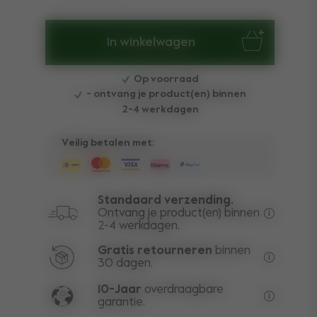
In winkelwagen
Op voorraad
- ontvang je product(en) binnen
2-4 werkdagen
Veilig betalen met:
Standaard verzending.
Ontvang je product(en) binnen
2-4 werkdagen.
Gratis ve
Gratis retourneren
binnen
30 dagen.
Gepersona
10-Jaar
overdraagbare
garantie.
Levenslan