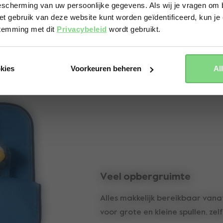
scherming van uw persoonlijke gegevens. Als wij je vragen om b
et gebruik van deze website kunt worden geïdentificeerd, kun je 
Yes, go there
No, stay here
stemming met dit
Privacybeleid
wordt gebruikt.
Key features
okies
Voorkeuren beheren
Al
Veel opbergruimte
Alles makkelijk bereikbaar vanaf
voor grote en kleine spullen, zelf