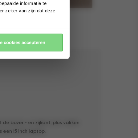
epaalde informatie te
er zeker van zijn dat deze
le cookies accepteren
 de boven- en zijkant, plus vakken
s een 15 inch laptop.