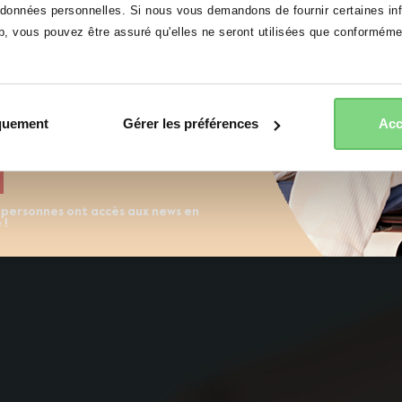
onnées personnelles. Si nous vous demandons de fournir certaines info
eb, vous pouvez être assuré qu'elles ne seront utilisées que conformém
mail
accepter
refuser
 à la newsletter Joolz. Oui, je
t accepte la
Déclaration de
iquement
Gérer les préférences
Acc
ite
 personnes ont accès aux news en
 !