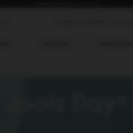
Retours gratuits 
dans les 30 jours.
Enregistrez votre poussette
Liste des 
auto
Accessoires
Pièces détaché
ésultats de la recherche.
Joolz Day⁵
Confortablement Protecteur