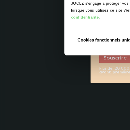
JOOLZ s'engage à protéger vos d
lorsque vous utilisez ce site W
Adresse e-
confidentialité
.
Inscrivez-moi
comprends e
Cookies fonctionnels un
confidential
Souscrire
Plus de 120 000
avant-première