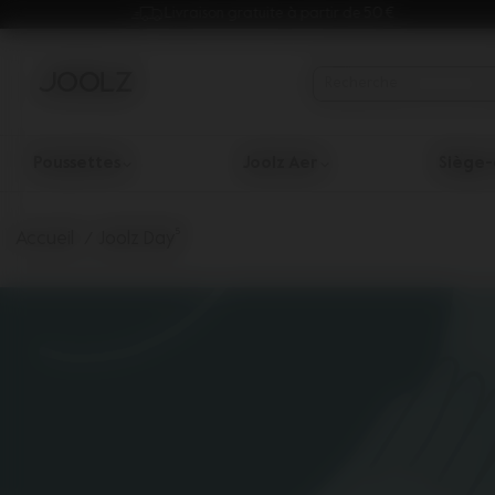
Livraison gratuite à partir de 50 €
Poussettes
Joolz Aer
Siège-
Utilisez les touches fléchées haut et bas pour parcourir les r
Accueil
Joolz Day⁵