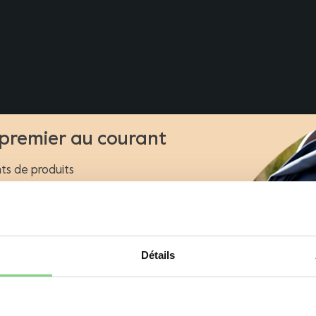
 premier au courant
s de produits
clusifs
s
 Joolz
Détails
Oups! Il semblerait que vous vous situez sur le
riétaire d'une poussette ou d'un buggy
mauvais domaine. Voulez vous être redirigé(e)
Non
vers le bon domaine?