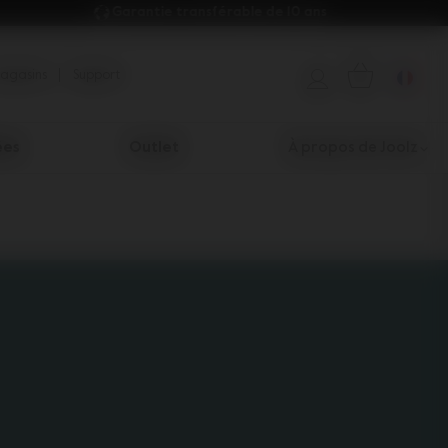
Garantie transférable de 10 ans 
magasins
Support
es​
Outlet
À propos de Joolz