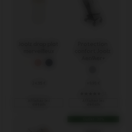
Joolz drap plat 
Protection 
merveilleux
confort Joolz 
Aer/Aer+
24,95 €
49,95 €
57
Afficher les
Afficher les
détails
détails
Outlet -20%