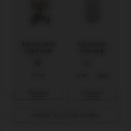
Housse pare-
Drap Joolz 
soleil Joolz
Essentials
54,95 €
15,96 €
19,95 €
Afficher les
Afficher les
détails
détails
Afficher les articles suivants