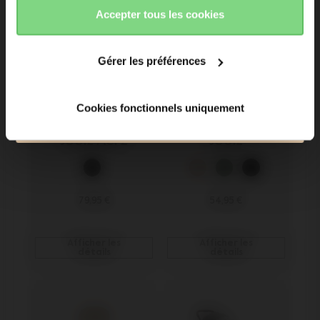
accepter
refuser
Accepter tous les cookies
Inscrivez-moi à la newsletter Joolz. Oui, je comprends et
accepte la
Déclaration de confidentialite
Gérer les préférences
Souscrire
Cookies fonctionnels uniquement
Plus de 120 000 personnes ont accès aux news en
avant-première !
Sac de transport 
Organisateur 
Joolz Aer2
Joolz
79,95 €
54,95 €
Afficher les
Afficher les
détails
détails