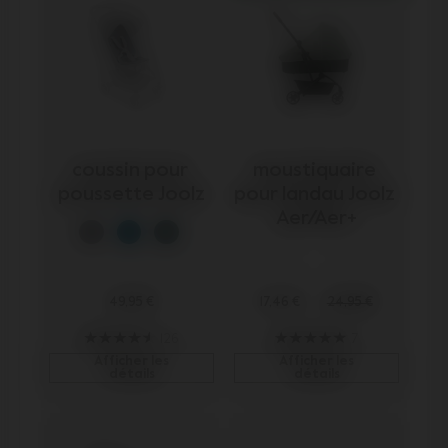
coussin pour 
moustiquaire 
poussette Joolz
pour landau Joolz 
Aer/Aer+
49,95 €
17,46 €
24,95 €
126
7
Afficher les
Afficher les
détails
détails