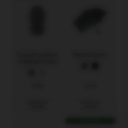
Coussin confort 
Parasol Joolz 
respirant Joolz
49,95 €
49,95 €
Afficher les
Afficher les
détails
détails
Outlet -30%