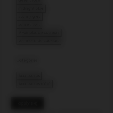
desert rose
Filtrer sur Couleurs : desert rose
midnight blue
Filtrer sur Couleurs : midnight blue
stormy grey
Filtrer sur Couleurs : stormy grey
sunset ivory
Filtrer sur Couleurs : sunset ivory
9 voir plus de couleurs
voir moins de couleurs
Catégories
Accessoires
Filtrer sur Catégories : Accessoires
Accessoires d'été
sélectionné Filtré sur : Catégories : Acc
apply (14)