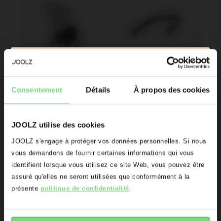
Soyez le premier au courant
Moustiquaire 
Arceau de 
Lancements de produits
Consentement
Détails
À propos des cookies
Joolz Aer/+/2
maintien Joolz 
Aperçus exclusifs
Aer+
Promotions
JOOLZ utilise des cookies
Initiatives Joolz
Oups! Il semblerait que vous vous
JOOLZ s'engage à protéger vos données personnelles. Si nous
24,95 €
-
29,95 €
49,95 €
situez sur le mauvais domaine.
vous demandons de fournir certaines informations qui vous
Êtes-vous le propriétaire d'une poussette ou d'un buggy Joolz
?
identifient lorsque vous utilisez ce site Web, vous pouvez être
Voulez vous être redirigé(e) vers le
28
assuré qu'elles ne seront utilisées que conformément à la
Afficher les
Afficher les
Oui
Non
bon domaine?
détails
détails
présente
politique de confidentialité
.
Adresse e-mail