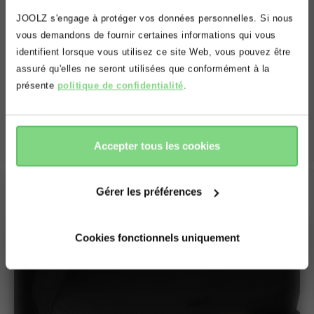
Oups! Il semblerait que vous vous
JOOLZ s'engage à protéger vos données personnelles. Si nous
Rangement polyvalent
situez sur le mauvais domaine.
vous demandons de fournir certaines informations qui vous
identifient lorsque vous utilisez ce site Web, vous pouvez être
Voulez vous être redirigé(e) vers le
Grâce à ses différentes poches intérieures, l’organisateur
assuré qu'elles ne seront utilisées que conformément à la
bon domaine?
garantit un rangement ordonné des objets
présente
politique de confidentialité
.
indispensables comme les biberons, les couches, les jouets,
le téléphone et les clés, afin de tout avoir à portée de
main où que vous alliez.
accepter
refuser
Accepter tous les cookies
Gérer les préférences
Cookies fonctionnels uniquement