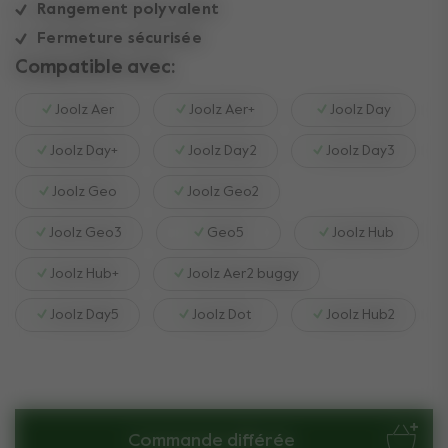
Rangement polyvalent
Fermeture sécurisée
Compatible avec:
Joolz Aer
Joolz Aer+
Joolz Day
Joolz Day+
Joolz Day2
Joolz Day3
Joolz Geo
Joolz Geo2
Joolz Geo3
Geo5
Joolz Hub
Joolz Hub+
Joolz Aer2 buggy
Joolz Day5
Joolz Dot
Joolz Hub2
Commande différée