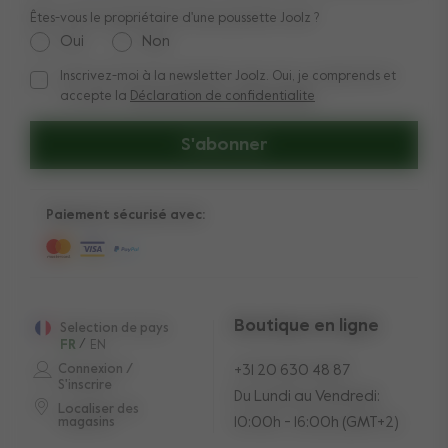
Êtes-vous le propriétaire d'une poussette Joolz ?
Oui
Non
Inscrivez-moi à la newsletter Joolz. Oui, je comprends et
Inscrivez-moi à la newsletter Joolz. Oui, je comprends et acc
accepte la
Déclaration de confidentialite
S'abonner
Paiement sécurisé avec:
Boutique en ligne
Selection de pays
FR
/
EN
Connexion /
+31 20 630 48 87
S'inscrire
Du Lundi au Vendredi:
Localiser des
10:00h - 16:00h (GMT+2)
magasins