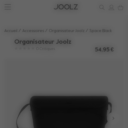
Nouveau: Joolz Aer²
Nouveau : la Joolz Aer²
Voir les accessoires l''été
soutien
Use Up and Down arrow keys to navigate search results.
Accueil
Accessoires
Organisateur Joolz
Space Black
Organisateur Joolz
0
Critiques
54,95 €