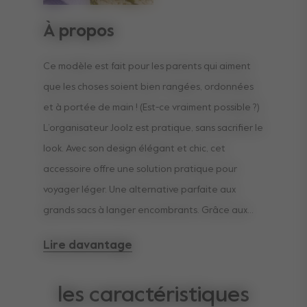
À propos
Ce modèle est fait pour les parents qui aiment
que les choses soient bien rangées, ordonnées
et à portée de main ! (Est-ce vraiment possible ?)
L’organisateur Joolz est pratique, sans sacrifier le
look. Avec son design élégant et chic, cet
accessoire offre une solution pratique pour
voyager léger. Une alternative parfaite aux
grands sacs à langer encombrants. Grâce aux
multiples poches et compartiments, gardez vos
Lire davantage
biberons, couches, snacks et autres lingettes à
portée de main, où que vous alliez. De plus, une
les caractéristiques
poche frontale permet de protéger vos effets