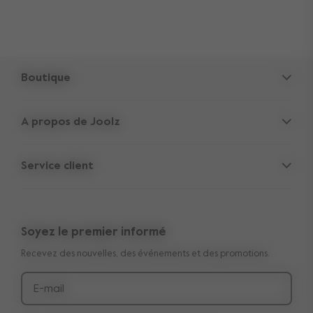
Boutique
Accessoires
A propos de Joolz
Siège-auto
Cachettes des Parents
Pièces de rechange
Service client
Informations sur la société
Outlet
Support
Offres d'emploi
Garantie transférable de 10 ans
Avis
Soyez le premier informé
Manuels
Acheter le look
Recevez des nouvelles, des événements et des promotions.
Livraison et paiement
Médias et collaborations
Retours
E-mail