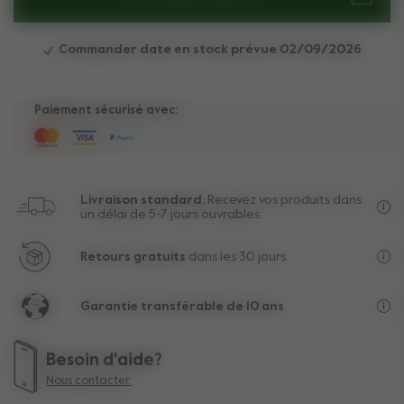
Commander date en stock prévue 02/09/2026
Paiement sécurisé avec:
Livraison standard.
Recevez vos produits dans
un délai de 5-7 jours ouvrables.
Liv
Retours gratuits
dans les 30 jours.
Au-
Garantie transférable de 10 ans
La 
Besoin d'aide?
Nous contacter.