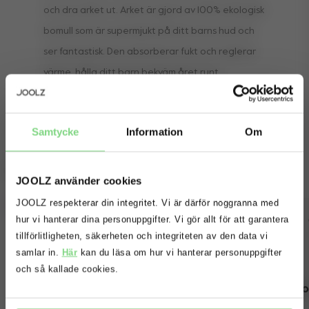
och dra arket ut. Arket är gjord av 100% ekologisk
bomull som är supermjukt på ditt barns hud och
ser fantastisk. Den absorberar fukt och reglerar
värme, hålla ditt barn bekväm året runt.
Kombinera detta blad med en matchande
påslakan, och lägg en filt för extra värme. En del
Samtycke
Information
Om
av Joolz Essentials insamling, ett naturligt sätt att
låta ditt barn, och planeten, vet du bryr dig.
Complete your ride
JOOLZ använder cookies
JOOLZ respekterar din integritet. Vi är därför noggranna med
Outlet -20%
Oops! Det ser ut som att du är på
hur vi hanterar dina personuppgifter. Vi gör allt för att garantera
fel webbplats. Vill du att vi ska
tillförlitligheten, säkerheten och integriteten av den data vi
omdirigera dig till rätt webbplats?
samlar in.
Här
kan du läsa om hur vi hanterar personuppgifter
och så kallade cookies.
Joolz åkpåse
Joolz Day²/³/+ 
Jo
regnskydd