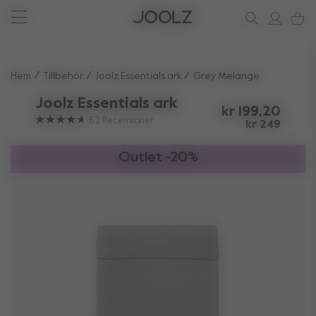
Nytt: den Joolz Aer²
Behöver du hjälp?
ditt stödhörn
Använd upp och ner piltangenterna för att navigera sökresul
Hem
Tillbehör
Joolz Essentials ark
Grey Melange
Joolz Essentials ark
kr 199,20
62
Recensioner
kr 249
Outlet -20%