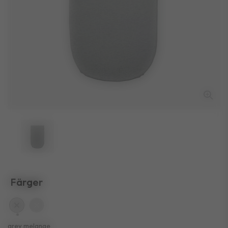
Färger
vald
grey melange