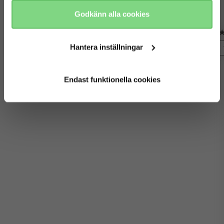
Finns i fler färger
fortsätt
nej tack
Godkänn alla cookies
kr 1.499
kr 599
200
Hantera inställningar
visa detaljer
visa detaljer
View all accessories
Endast funktionella cookies