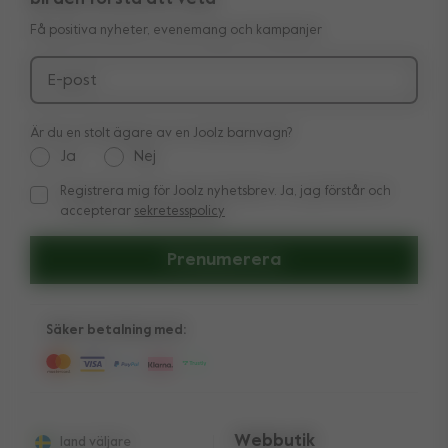
Manual
Köpa looken
Få positiva nyheter, evenemang och kampanjer
Leverans & betalning
Press
Ångerrätt
E-post
Är du en stolt ägare av en Joolz barnvagn?
Ja
Nej
Registrera mig för Joolz nyhetsbrev. Ja, jag förstår och
Registrera mig för Joolz nyhetsbrev. Ja, jag förstår och acc
accepterar
sekretesspolicy
Prenumerera
Säker betalning med:
Webbutik
land väljare