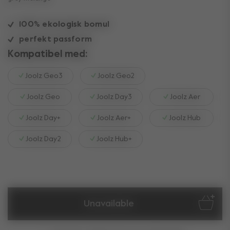
100% ekologisk bomul
perfekt passform
Kompatibel med:
Joolz Geo3
Joolz Geo2
Joolz Geo
Joolz Day3
Joolz Aer
Joolz Day+
Joolz Aer+
Joolz Hub
Joolz Day2
Joolz Hub+
Unavailable