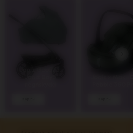
Joolz Geo5/3,
Joolz Day5
Joolz x Maxi-C
regnskydd
Pebble 360 P
Köp nu
Köp nu
Behöver du hjälp att välja rätt barnvagn?