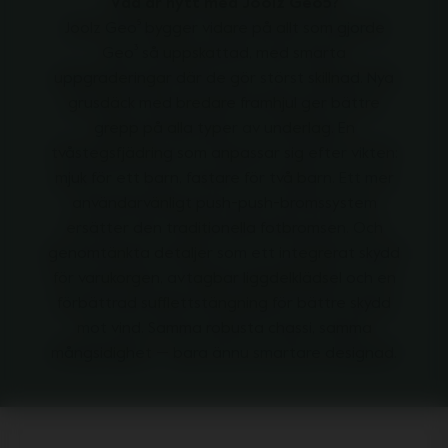
Vad är nytt med Joolz Geo5?
Joolz Geo⁵ bygger vidare på allt som gjorde
Geo³ så uppskattad, med smarta
uppgraderingar där de gör störst skillnad. Nya
grusdäck med bredare framhjul ger bättre
grepp på alla typer av underlag. En
tvåstegsfjädring som anpassar sig efter vikten:
mjuk för ett barn, fastare för två barn. Ett mer
användarvänligt push-push-bromssystem
ersätter den traditionella fotbromsen. Och
genomtänkta detaljer som ett integrerat skydd
för varukorgen, avtagbar liggdelklädsel och en
förbättrad sufflettstängning för bättre skydd
mot vind. Samma robusta chassi, samma
mångsidighet — bara ännu smartare designad.