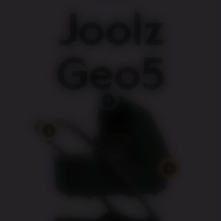
Joolz
Geo5