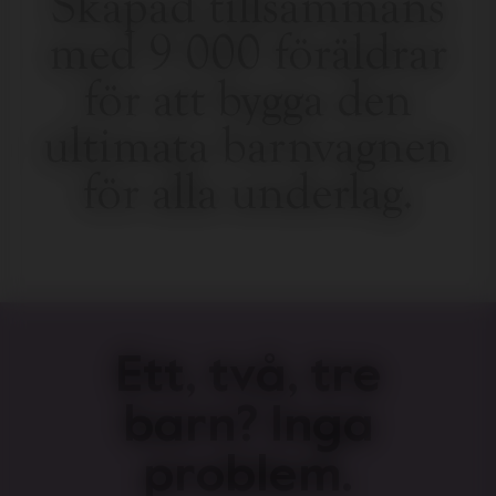
Skapad tillsammans
med 9 000 föräldrar
för att bygga den
ultimata barnvagnen
för alla underlag.
Ett, två, tre
barn? Inga
problem.