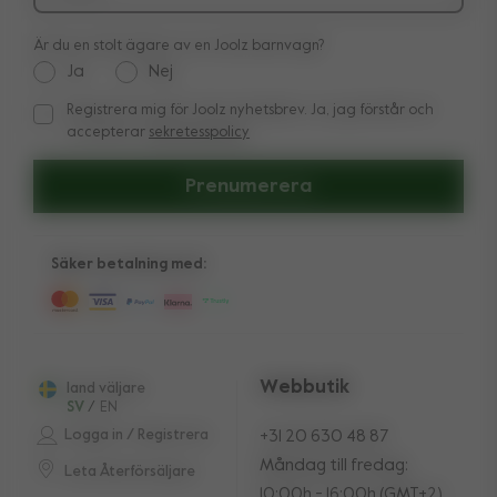
Är du en stolt ägare av en Joolz barnvagn?
Ja
Nej
Registrera mig för Joolz nyhetsbrev. Ja, jag förstår och
Registrera mig för Joolz nyhetsbrev. Ja, jag förstår och acc
accepterar
sekretesspolicy
Prenumerera
Säker betalning med:
Webbutik
land väljare
SV
/
EN
Logga in / Registrera
+31 20 630 48 87
Måndag till fredag:
Leta Återförsäljare
10:00h - 16:00h (GMT+2)