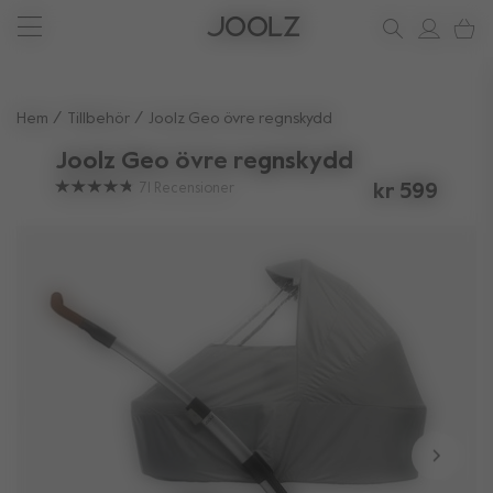
Nytt: den Joolz Aer²
Behöver du hjälp?
ditt stödhörn
Använd upp och ner piltangenterna för att navigera sökresul
Hem
Tillbehör
Joolz Geo övre regnskydd
Joolz Geo övre regnskydd
71
Recensioner
kr 599