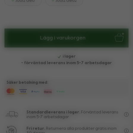
Joolz Geo
Joolz Geo2
Lägg i varukorgen
i lager
- förväntad leverans inom 5-7 arbetsdagar
Säker betalning med:
Standardleverans i lager.
Förväntad leverans
inom 5-7 arbetsdagar.
Fri
Fri retur.
Returnera alla produkter gratis inom