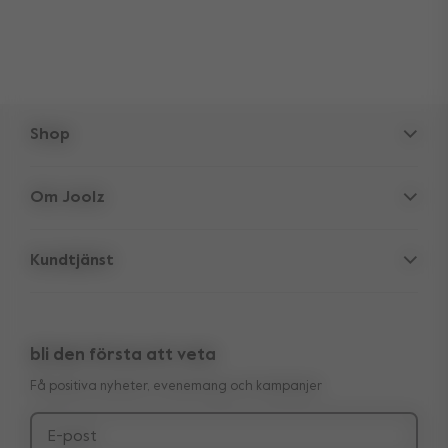
Shop
Barnvagnar
Om Joolz
Tillbehör
Föräldra-gömstället
Babyskydd
Kundtjänst
Företagsinformation
Reservdelar
Support
Återförsäljare
Utlopp
10 års överföringsbar garanti
Recensioner
Jämför våra barnvagnar
bli den första att veta
Manual
Köpa looken
Få positiva nyheter, evenemang och kampanjer
Leverans & betalning
Press
Ångerrätt
E-post