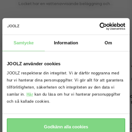
Locket har en vattenavvisande beläggning och
torkar otroligt snabbt, så att du kan vika upp och
stuva undan strax efter regnet upphör.
Samtycke
Information
Om
Complete your ride
Outlet -20%
JOOLZ använder cookies
JOOLZ respekterar din integritet. Vi är därför noggranna med
Oops! Det ser ut som att du är på
hur vi hanterar dina personuppgifter. Vi gör allt för att garantera
fel webbplats. Vill du att vi ska
tillförlitligheten, säkerheten och integriteten av den data vi
omdirigera dig till rätt webbplats?
samlar in.
Här
kan du läsa om hur vi hanterar personuppgifter
Joolz åkpåse
Joolz comfort 
Joo
och så kallade cookies.
cover
Finns i fler färger
kr 1.499
kr 599
fortsätt
nej tack
260
Godkänn alla cookies