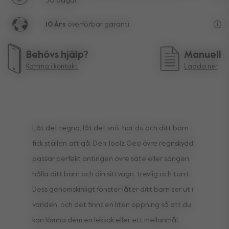
30 dagar.
Rät
10 Års
överförbar garanti.
Liv
Behövs hjälp?
Manuell
Komma i kontakt.
Ladda ner
Låt det regna, låt det snö, har du och ditt barn
fick ställen att gå. Den Joolz Geo övre regnskydd
passar perfekt antingen övre säte eller sängen,
hålla ditt barn och din sittvagn, trevlig och torrt.
Dess genomskinligt fönster låter ditt barn ser ut i
världen, och det finns en liten öppning så att du
kan lämna dem en leksak eller ett mellanmål.