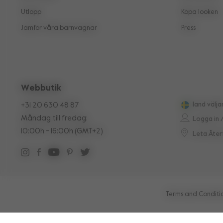
Utlopp
Köpa looken
Jämför våra barnvagnar
Press
Webbutik
+31 20 630 48 87
land välja
Måndag till fredag:
Logga in 
10:00h - 16:00h (GMT+2)
Leta Åter
Terms and Conditi