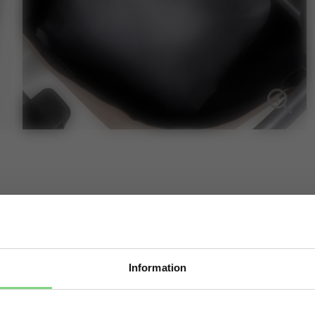
så har bebisen en
 hålla sig torr och
Information
 som designats
Oops! Det ser ut som att du är på fel webbplats. Vill
en passar perfekt
du att vi ska omdirigera dig till rätt webbplats?