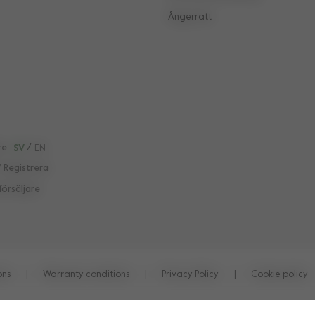
Ångerrätt
re
SV
/
EN
/ Registrera
försäljare
ons
|
Warranty conditions
|
Privacy Policy
|
Cookie policy