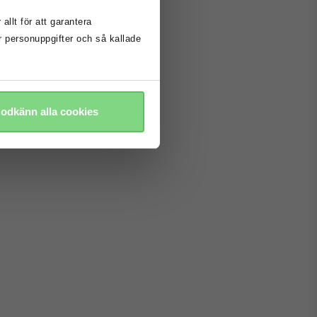
allt för att garantera
 personuppgifter och så kallade
odkänn alla cookies