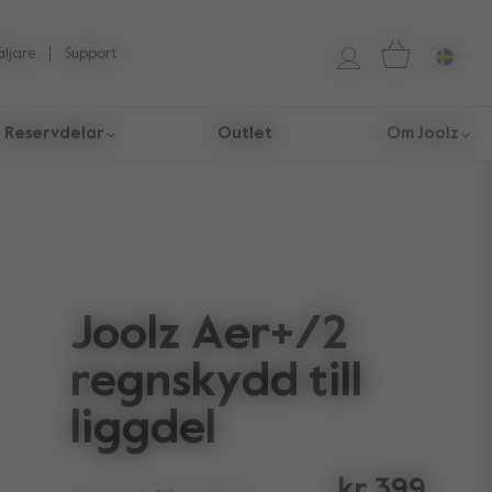
äljare
Support
Reservdelar
Outlet
Om Joolz
Joolz Aer+/2
regnskydd till
liggdel
kr 399