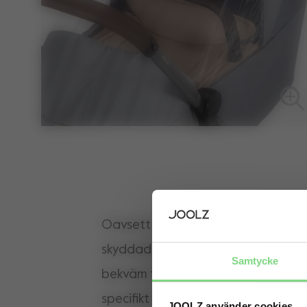
Oavsett om det snöar eller regnar 
skyddad plats. Ditt barn kommer att
Samtycke
bekväm tack vare detta lilla skydd
specifikt för Joolz Aer-liggdelen. D
JOOLZ använder cookies