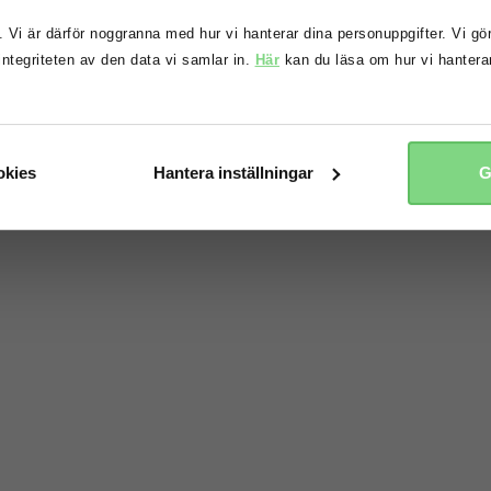
terial så att du kan
 Vi är därför noggranna med hur vi hanterar dina personuppgifter. Vi gör 
 integriteten av den data vi samlar in.
Här
kan du läsa om hur vi hanterar
 världen.
fortsätt
nej tack
okies
Hantera inställningar
G