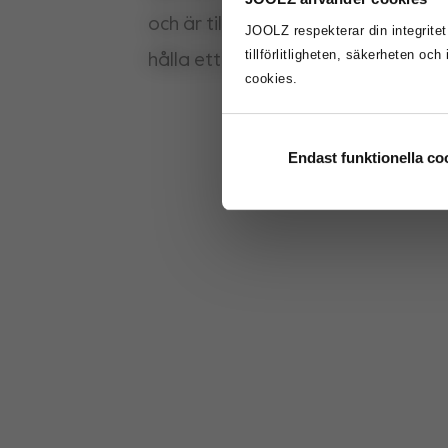
och är tillverkad i genomskinligt ma
JOOLZ respekterar din integritet.
tillförlitligheten, säkerheten och
hålla ett öga på barnet och det på
cookies.
Endast funktionella co