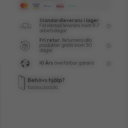
Standardleverans i lager.
Förväntad leverans inom 5-7
arbetsdagar.
Fri frakt 
Fri retur.
Returnera alla
produkter gratis inom 30
dagar.
Rätten att
10 Års
överförbar garanti.
Livstidsga
Behövs hjälp?
Komma i kontakt.