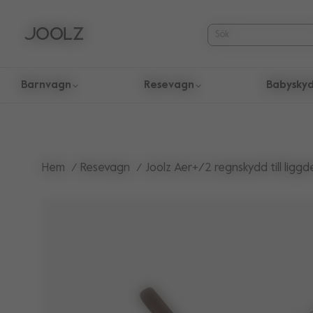
Barnvagn
Resevagn
Babysky
Använd upp och ner piltangenterna för att navigera sökresul
Hem
Resevagn
Joolz Aer+/2 regnskydd till liggd