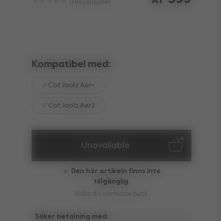
0
Recensioner
Kompatibel med:
Cot Joolz Aer+
Cot Joolz Aer2
Unavailable
Den här artikeln finns inte
tillgänglig.
Kolla din närmaste butik
Säker betalning med: