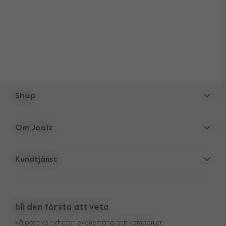
Shop
Barnvagnar
Om Joolz
Tillbehör
Föräldra-gömstället
Babyskydd
Kundtjänst
Företagsinformation
Reservdelar
Support
Återförsäljare
Utlopp
10 års överföringsbar garanti
Recensioner
Jämför våra barnvagnar
bli den första att veta
Manual
Köpa looken
Få positiva nyheter, evenemang och kampanjer
Leverans & betalning
Press