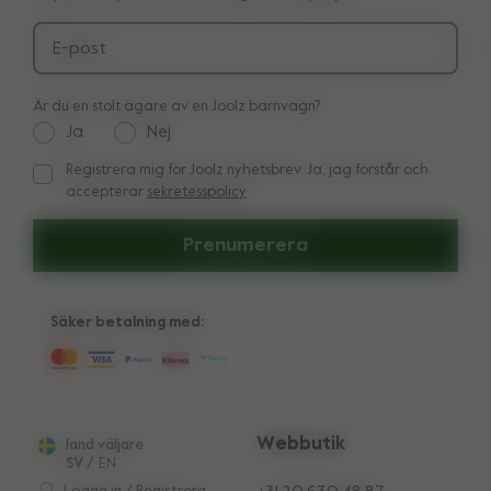
Ångerrätt
E-post
Är du en stolt ägare av en Joolz barnvagn?
Ja
Nej
Registrera mig för Joolz nyhetsbrev. Ja, jag förstår och
Registrera mig för Joolz nyhetsbrev. Ja, jag förstår och acc
accepterar
sekretesspolicy
Prenumerera
Säker betalning med:
Webbutik
land väljare
SV
/
EN