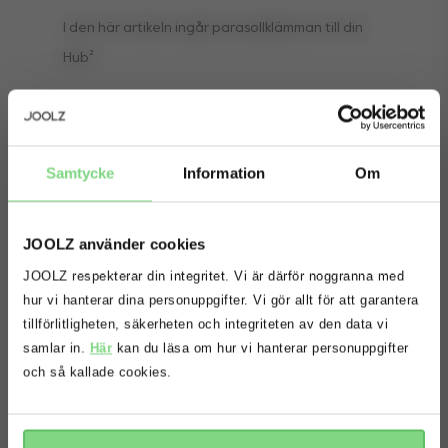
I den här artikeln ingår parasollklämman till din
Hub²
Samtycke
Information
Om
JOOLZ använder cookies
JOOLZ respekterar din integritet. Vi är därför noggranna med
Oops! Det ser ut som att du är på
hur vi hanterar dina personuppgifter. Vi gör allt för att garantera
fel webbplats. Vill du att vi ska
tillförlitligheten, säkerheten och integriteten av den data vi
omdirigera dig till rätt webbplats?
samlar in.
Här
kan du läsa om hur vi hanterar personuppgifter
och så kallade cookies.
fortsätt
nej tack