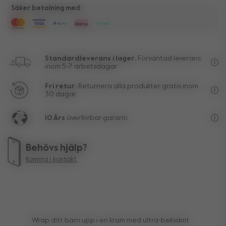
Säker betalning med:
Standardleverans i lager.
Förväntad leverans
inom 5-7 arbetsdagar.
Fri
Fri retur.
Returnera alla produkter gratis inom
30 dagar.
Rät
10 Års
överförbar garanti.
Liv
Behövs hjälp?
Komma i kontakt.
Wrap ditt barn upp i en kram med ultra-bekvämt