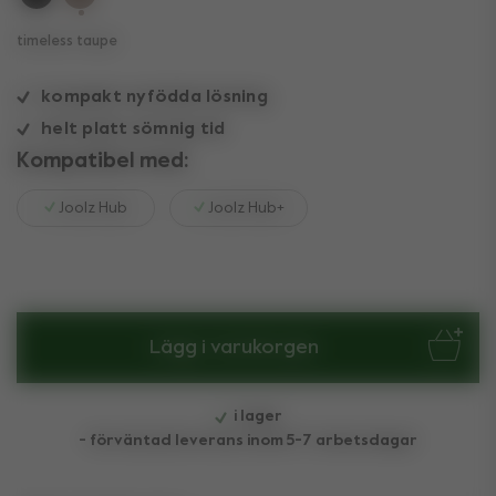
vald
timeless taupe
kompakt nyfödda lösning
helt platt sömnig tid
Kompatibel med:
Joolz Hub
Joolz Hub+
Lägg i varukorgen
i lager
- förväntad leverans inom 5-7 arbetsdagar