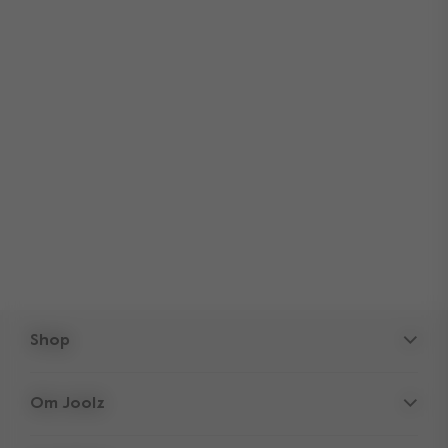
Shop
Barnvagnar
Om Joolz
Tillbehör
Föräldra-gömstället
Babyskydd