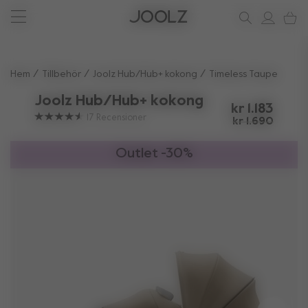
Nytt: den Joolz Aer²
Behöver du hjälp?
ditt stödhörn
Använd upp och ner piltangenterna för att navigera sökresul
Hem
Tillbehör
Joolz Hub/Hub+ kokong
Timeless Taupe
Joolz Hub/Hub+ kokong
kr 1.183
17
Recensioner
kr 1.690
Outlet -30%