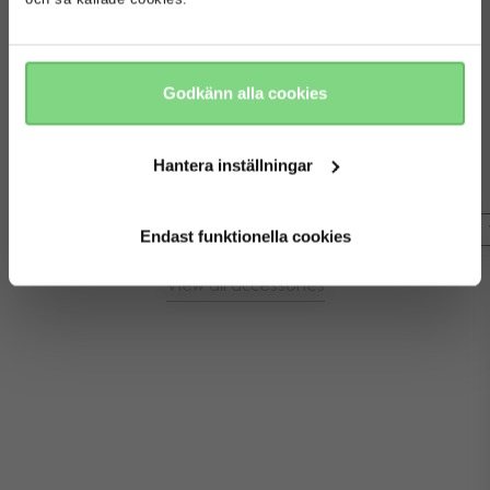
fortsätt
nej tack
Joolz Hub/Hub+ 
Joolz Essentials 
Regnskydd
Godkänn alla cookies
påslakan kokong
kr 599
kr 239,20
kr 299
Hantera inställningar
76
25
visa detaljer
visa detaljer
Endast funktionella cookies
View all accessories