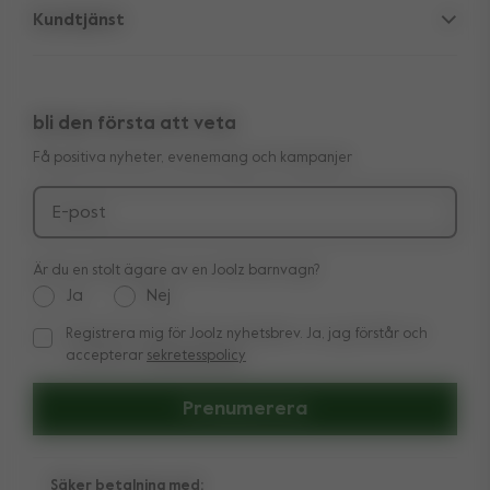
Kundtjänst
Företagsinformation
Reservdelar
Support
Återförsäljare
Utlopp
10 års överföringsbar garanti
Recensioner
Jämför våra barnvagnar
bli den första att veta
Manual
Köpa looken
Få positiva nyheter, evenemang och kampanjer
Leverans & betalning
Press
Ångerrätt
E-post
Är du en stolt ägare av en Joolz barnvagn?
Ja
Nej
Registrera mig för Joolz nyhetsbrev. Ja, jag förstår och
Registrera mig för Joolz nyhetsbrev. Ja, jag förstår och acc
accepterar
sekretesspolicy
Prenumerera
Säker betalning med: