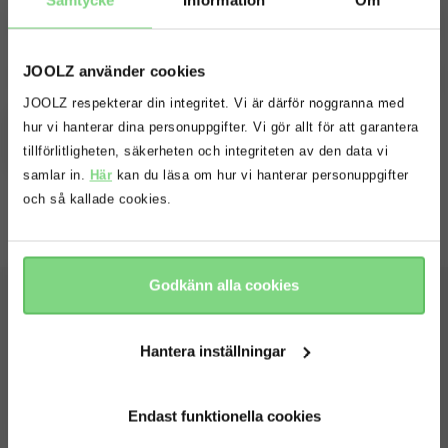
Fri retur.
Returnera alla produkter gratis inom
30 dagar.
Rät
JOOLZ använder cookies
10 Års
överförbar garanti.
Liv
JOOLZ respekterar din integritet. Vi är därför noggranna med
Oops! Det ser ut som att du är på
hur vi hanterar dina personuppgifter. Vi gör allt för att garantera
Behövs hjälp?
fel webbplats. Vill du att vi ska
tillförlitligheten, säkerheten och integriteten av den data vi
Komma i kontakt.
omdirigera dig till rätt webbplats?
samlar in.
Här
kan du läsa om hur vi hanterar personuppgifter
och så kallade cookies.
fortsätt
nej tack
Godkänn alla cookies
Shop
Barnvagnar
Hantera inställningar
Om Joolz
Tillbehör
Föräldra-gömstället
Babyskydd
Endast funktionella cookies
Kundtjänst
Företagsinformation
Reservdelar