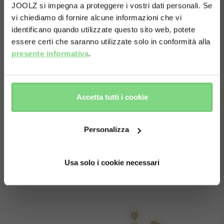
JOOLZ si impegna a proteggere i vostri dati personali. Se
vi chiediamo di fornire alcune informazioni che vi
Visit this site in your own language
identificano quando utilizzate questo sito web, potete
& country?
essere certi che saranno utilizzate solo in conformità alla
presente informativa
.
Yes, go
No, stay
there
here
Accetta tutti i cookie
fit with your
Strato antifango ch
Cosa c'è nella scatola
roller
protegge dai piedini
Personalizza
sporchi
 facile da fissare alla
Sacco invernale
la cintura di sicurezza),
Usa solo i cookie necessari
agneti per tenere il
nale a posto sopra la
urezza.