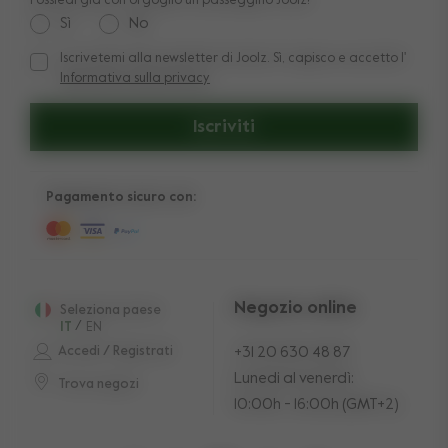
Possiedi già con orgoglio un passeggino Joolz?
Sì
No
Iscrivetemi alla newsletter di Joolz. Sì, capisco e accetto l'
Iscrivetemi alla newsletter di Joolz. Sì, capisco e accetto l'
In
Informativa sulla privacy
Iscriviti
Pagamento sicuro con:
Negozio online
Seleziona paese
IT
/
EN
Accedi / Registrati
+31 20 630 48 87
Lunedi al venerdì:
Trova negozi
10:00h - 16:00h (GMT+2)