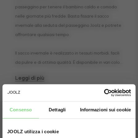
passeggino per tenere il bambino caldo e comodo
nelle giornate più fredde. Basta fissare il sacco
invernale alla seduta del passeggino Joolz e potrete
affrontare qualsiasi tempo.
Il sacco invernale è realizzato in tessuti morbidi, facili
da pulire e di ottima qualità. È disponibile in vari colori
coordinati per abbinarsi con eleganza al tuo
Leggi di più
passeggino Joolz.
Consenso
Dettagli
Informazioni sui cookie
JOOLZ utilizza i cookie