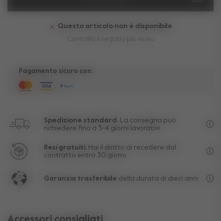
Questo articolo non è disponibile
Controlla il negozio più vicino
Pagamento sicuro con:
Spedizione standard.
La consegna può
richiedere fino a 3-4 giorni lavorativi.
Spe
Resi gratuiti.
Hai il diritto di recedere dal
contratto entro 30 giorni.
Esc
Garanzia trasferibile
della durata di dieci anni.
La 
Accessori consigliati