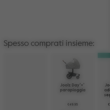
Spesso comprati insieme:
Joolz Day²+³ 
Jo
parapioggia
ad
se
€49,95
€