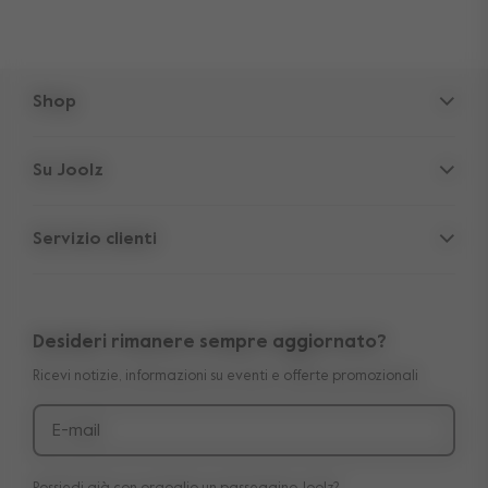
Shop
Passeggini
Su Joolz
Accessori
Rifugio Genitori
Seggiolino auto
Servizio clienti
Informazioni sull'azienda
Pezzi di ricambio
Servizio
Lavora con noi
Outlet
Garanzia di 10 anni trasferibile
Recensioni
Confronta i nostri passeggini
Desideri rimanere sempre aggiornato?
Manuali
Shop the look
Ricevi notizie, informazioni su eventi e offerte promozionali
Consegna e pagamento
Press
Resi
E-mail