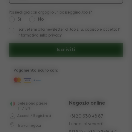
Possiedi già con orgoglio un passeggino Joolz?
Sì
No
Iscrivetemi alla newsletter di Joolz. Sì, capisco e accetto l'
Iscrivetemi alla newsletter di Joolz. Sì, capisco e accetto l'
In
Informativa sulla privacy
Iscriviti
Pagamento sicuro con:
Negozio online
Seleziona paese
IT
/
EN
Accedi / Registrati
+31 20 630 48 87
Lunedi al venerdì:
Trova negozi
10:00h - 16:00h (GMT+2)