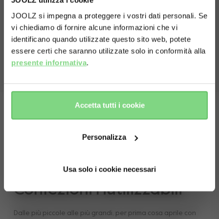
JOOLZ utilizza i cookie
Capacità massima del cestello
10 kg
Culla
JOOLZ si impegna a proteggere i vostri dati personali. Se
Seduta
vi chiediamo di fornire alcune informazioni che vi
Visit this site in your own language
Capottina estesa
Vedi di meno
identificano quando utilizzate questo sito web, potete
Cestello della spesa XL
& country?
Barra di sicurezza
essere certi che saranno utilizzate solo in conformità alla
presente informativa
.
Yes, go
No, stay
there
here
Accetta tutti i cookie
Personalizza
Usa solo i cookie necessari
Confezioni riutilizzabili
Dalle più piccole alle più grandi, per prima cosa aprile con