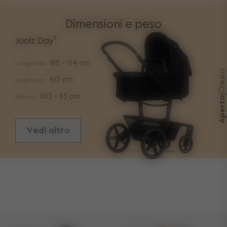
Dimensioni e peso
Joolz Day⁵
88 - 94 cm
Lunghezza
Chiuso
60 cm
Larghezza
103 - 113 cm
|
Altezza
Aperto
Vedi altro
Dimensioni
Lunghezza telaio chiuso + seduta
83 cm