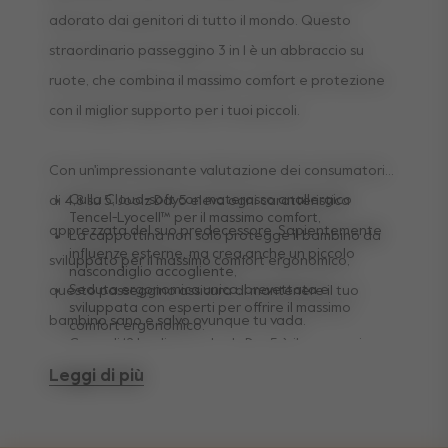
adorato dai genitori di tutto il mondo. Questo
straordinario passeggino 3 in 1 è un abbraccio su
ruote, che combina il massimo comfort e protezione
con il miglior supporto per i tuoi piccoli.
Con un'impressionante valutazione dei consumatori
Culla Cloud-soft con materasso anallergico
di 4,8 su 5, Joolz Day5 eleva ogni caratteristica
Tencel-Lyocell™ per il massimo comfort,
apprezzata del suo predecessore. Sapientemente
La cappottina non solo protegge il bambino da
influenze esterne, ma crea anche un piccolo
sviluppato per il massimo comfort ergonomico,
nascondiglio accogliente,
Seduta ergonomica unica, brevettata e
questo passeggino assicura di mantenere il tuo
sviluppata con esperti per offrire il massimo
bambino sano e salvo ovunque tu vada.
comfort ergonomico.
Con soli 12 kg di peso, Joolz Day5 è il passeggino
comfort premium più leggero e la perfetta
Leggi di più
combinazione di qualità, funzionalità e design
premium.