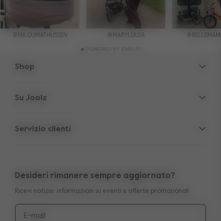
POWERED BY EMPLIFI
Shop
Passeggini
Su Joolz
Accessori
Rifugio Genitori
Seggiolino auto
Servizio clienti
Informazioni sull'azienda
Pezzi di ricambio
Servizio
Lavora con noi
Outlet
Garanzia di 10 anni trasferibile
Recensioni
Confronta i nostri passeggini
Desideri rimanere sempre aggiornato?
Manuali
Shop the look
Ricevi notizie, informazioni su eventi e offerte promozionali
Consegna e pagamento
Press
Resi
E-mail