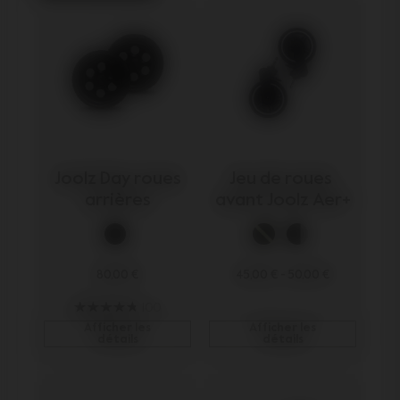
 Joolz Day roues 
Jeu de roues 
arrières
avant Joolz Aer+
80,00 €
45,00 €
-
50,00 €
100
Afficher les
Afficher les
détails
détails