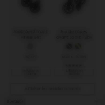
Joolz Aer2 front 
Jeu de roues 
wheel set
avant Joolz Hub+
50,00 €
65,00 €
-
70,00 €
1
Afficher les
Afficher les
détails
détails
Afficher les articles suivants
Boutique