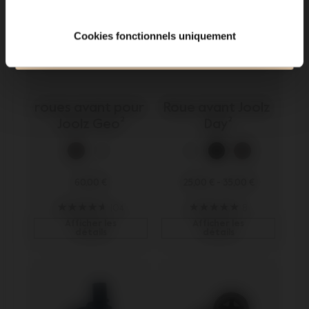
Souscrire
Cookies fonctionnels uniquement
Plus de 120 000 personnes ont accès aux news en
avant-première !
roues avant pour 
Roue avant Joolz 
Joolz Geo²
Day²
60,00 €
25,00 €
-
35,00 €
104
8
Afficher les
Afficher les
détails
détails