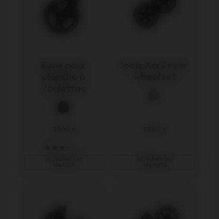
Roue pour 
Joolz Aer2 rear 
planche à 
wheel set
roulettes
20,00 €
65,00 €
11
Afficher les
Afficher les
détails
détails