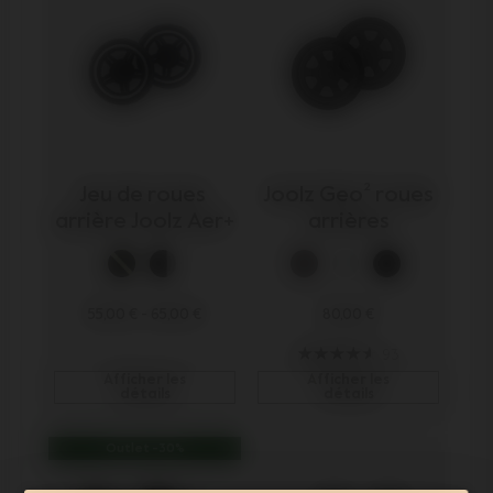
Jeu de roues 
 Joolz Geo² roues 
arrière Joolz Aer+
arrières
55,00 €
-
65,00 €
80,00 €
93
Afficher les
Afficher les
détails
détails
Outlet -30%