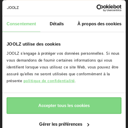
Soyez le premier au courant
Lancements de produits
Consentement
Détails
À propos des cookies
Aperçus exclusifs
Promotions
JOOLZ utilise des cookies
Joolz Day²/³ 
Joolz Day roues 
Initiatives Joolz
roues pivotantes 
avant 
Oups! Il semblerait que vous vous
JOOLZ s'engage à protéger vos données personnelles. Si nous
tout-terrain
situez sur le mauvais domaine.
vous demandons de fournir certaines informations qui vous
Êtes-vous le propriétaire d'une poussette ou d'un buggy Joolz
?
identifient lorsque vous utilisez ce site Web, vous pouvez être
Voulez vous être redirigé(e) vers le
assuré qu'elles ne seront utilisées que conformément à la
Oui
Non
bon domaine?
présente
politique de confidentialité
.
66,46 €
94,95 €
60,00 €
17
131
Adresse e-mail
Afficher les
Afficher les
accepter
refuser
détails
détails
Accepter tous les cookies
Inscrivez-moi à la newsletter Joolz. Oui, je comprends et
accepte la
Déclaration de confidentialite
Gérer les préférences