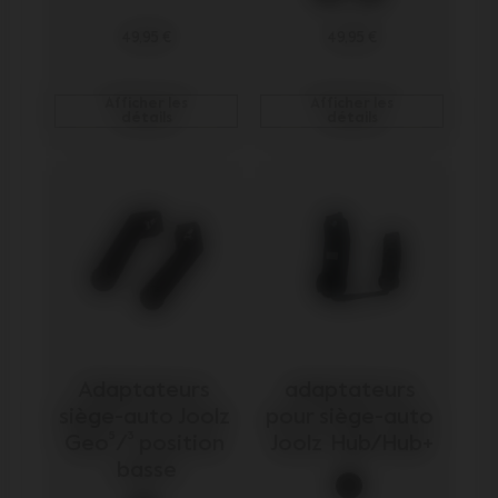
49,95 €
49,95 €
Afficher les
Afficher les
détails
détails
Adaptateurs 
adaptateurs 
siège-auto Joolz 
pour siège-auto 
Geo⁵/³ position 
Joolz  Hub/Hub+
basse