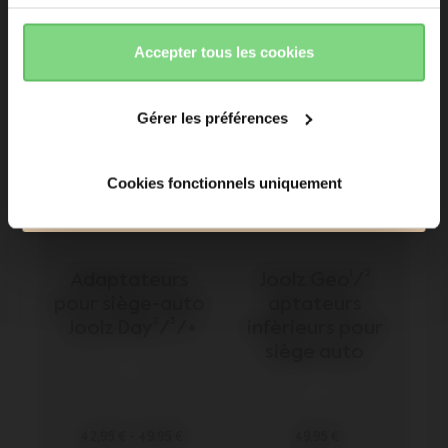
61
105
Adresse e-mail
Afficher les
Afficher les
détails
détails
accepter
refuser
Accepter tous les cookies
Inscrivez-moi à la newsletter Joolz. Oui, je comprends et
Outlet -30%
accepte la
Déclaration de confidentialite
Gérer les préférences
Souscrire
Cookies fonctionnels uniquement
Plus de 120 000 personnes ont accès aux news en
avant-première !
Adaptateurs 
Joolz Geo¹/² 
pour siège-auto 
aptateurs 
Joolz Day²/³/+
infèrieurs pour 
siège auto 
42,95 €
-
49,95 €
49,95 €