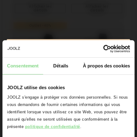
Afficher les
Afficher les
détails
détails
Outlet -40%
Soyez le premier au courant
Lancements de produits
Consentement
Détails
À propos des cookies
Aperçus exclusifs
Promotions
adaptateurs 
adaptateurs 
JOOLZ utilise des cookies
Initiatives Joolz
pour siège-auto 
pour siège auto 
Oups! Il semblerait que vous vous
JOOLZ s'engage à protéger vos données personnelles. Si nous
Joolz Geo¹/²
Joolz Day1
situez sur le mauvais domaine.
vous demandons de fournir certaines informations qui vous
Êtes-vous le propriétaire d'une poussette ou d'un buggy Joolz
?
identifient lorsque vous utilisez ce site Web, vous pouvez être
Voulez vous être redirigé(e) vers le
assuré qu'elles ne seront utilisées que conformément à la
Oui
Non
bon domaine?
29,97 €
49,95 €
39,95 €
présente
politique de confidentialité
.