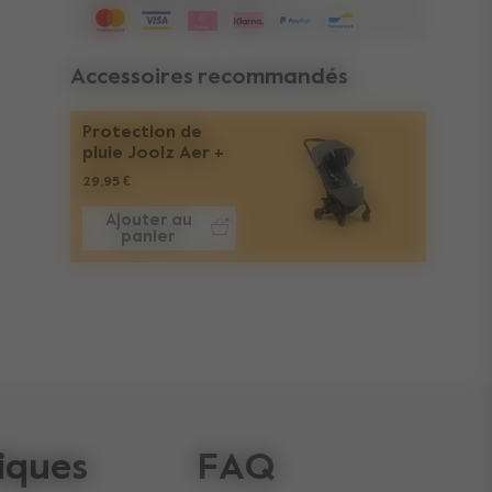
Accessoires recommandés
Protection de
pluie Joolz Aer +
29,95 €
Ajouter au
panier
iques
FAQ