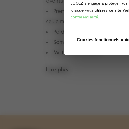
aventure n'est trop grande. Qu'a
JOOLZ s'engage à protéger vos d
lorsque vous utilisez ce site W
Première landau pliable au mo
confidentialité
.
seule main
Poids léger de 8 kg + sangle d
Cookies fonctionnels un
Sommeil confortable
Matériaux durables
Lire plus