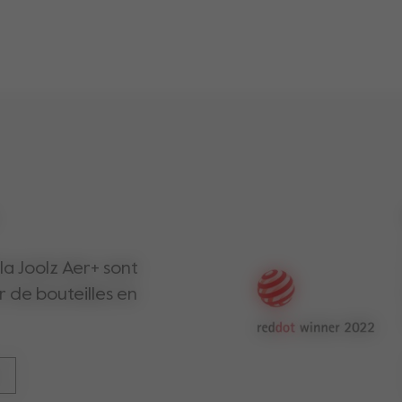
poids
5.1 inch
poids de la poussette
5.9 inch
u siège
25,5 cm
siège
55 cm
 la Joolz Aer+ sont
r de bouteilles en
ssette
22 kg