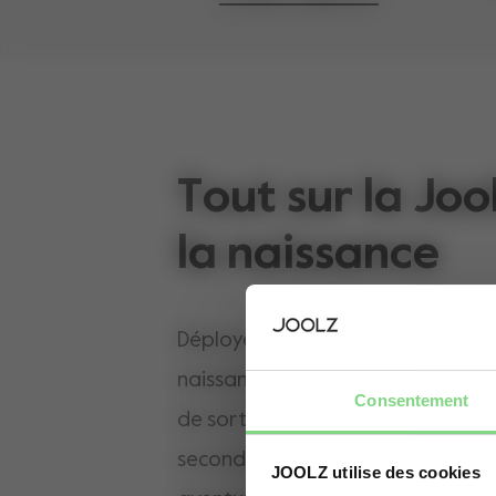
Tout sur la Joo
la naissance
Déployez votre liberté… 3, 2, 1 ! La
naissance est pratique et compa
Consentement
de sortir et d'explorer le monde 
secondes. Aucun espace n'est trop
JOOLZ utilise des cookies