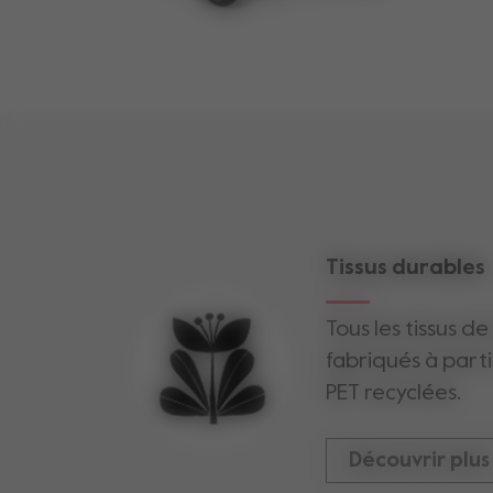
tailles
taille roue avant
taille roue arrière
longueur place assise d
Tissus durables
longueur du dossier du 
Tous les tissus de
capacité de poids
fabriqués à parti
PET recyclées.
capacité maximale pou
Découvrir plus