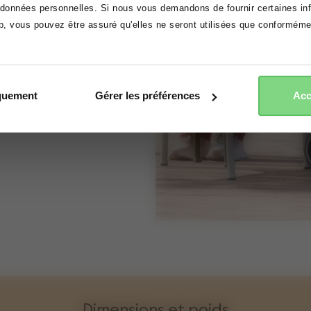
ttendez-vous ?
onnées personnelles. Si nous vous demandons de fournir certaines info
eb, vous pouvez être assuré qu'elles ne seront utilisées que conformém
nde & pliage d'une
accepter
refuser
e transport
iquement
Gérer les préférences
Acc
Dimensions et poids