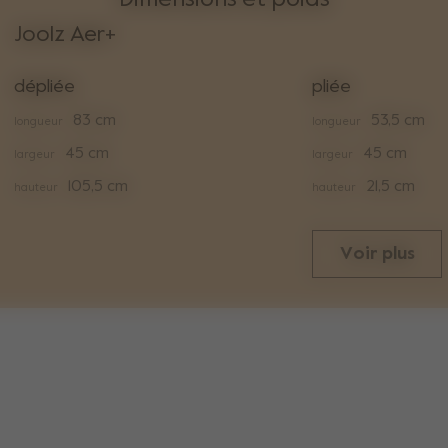
Joolz Aer+
dépliée
pliée
83 cm
53,5 cm
longueur
longueur
45 cm
45 cm
largeur
largeur
105,5 cm
21,5 cm
hauteur
hauteur
Voir plus