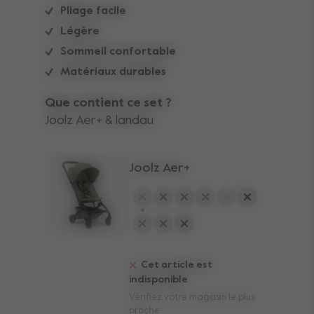
Pliage facile
Légère
Sommeil confortable
Matériaux durables
Que contient ce set ?
Joolz Aer+ & landau
Joolz Aer+
sélectionné
Cet article est
indisponible
Vérifiez votre magasin le plus
proche