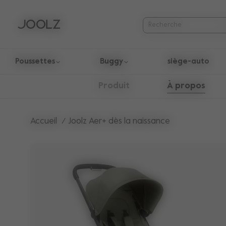
Poussettes
Buggy
siège-auto
Utilisez les touches fléchées haut et bas pour parcourir les r
À propos
Produit
Accueil
Joolz Aer+ dès la naissance