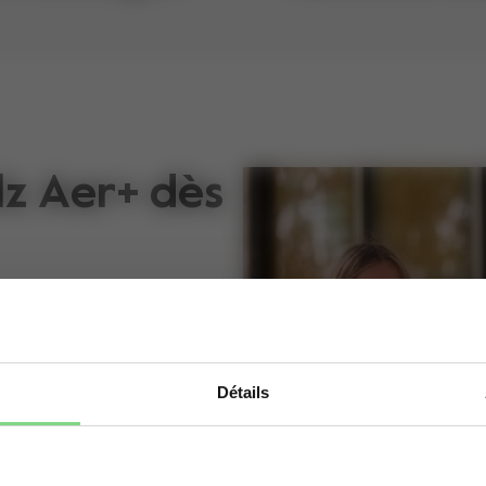
lz Aer+ dès
 Joolz Aer+ dès la
cte, vous permettant
Détails
Oups! Il semblerait que vous vous situez sur le
en quelques
mauvais domaine. Voulez vous être redirigé(e)
 petit, aucune
vers le bon domaine?