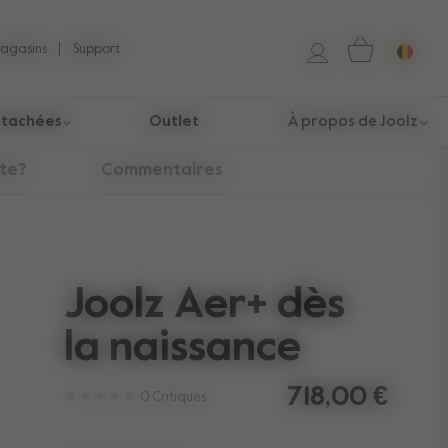
magasins
Support
étachées​
Outlet
À propos de Joolz
îte?
Commentaires
Joolz Aer+ dès
la naissance
718,00 €
0
Critiques