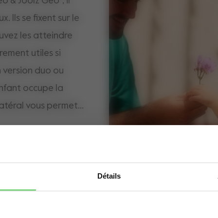
 & Joolz Geo², il
. Ils se fixent sur le
uvez les atteindre
rement utiles si
n version duo ou
fant occupe la
 latéral vous permet
ts ou des provisions
e la poussette — si
ue ça ne vous
— et il se
Détails
Oups! Il semblerait que vous vous situez sur le
ratique que vous
mauvais domaine. Voulez vous être redirigé(e)
vers le bon domaine?