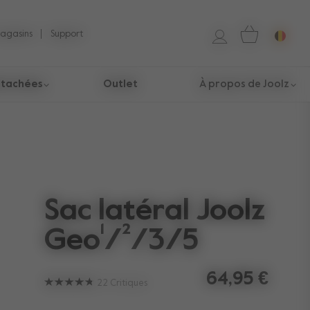
magasins
Support
étachées​
Outlet
À propos de Joolz
Sac latéral Joolz
Geo¹/²/3/5
64,95 €
22
Critiques