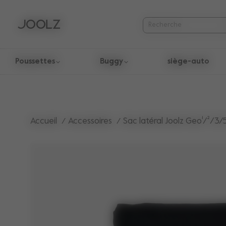
Poussettes
Buggy
siège-auto
Utilisez les touches fléchées haut et bas pour parcourir les r
Accueil
Accessoires
Sac latéral Joolz Geo¹/²/3/