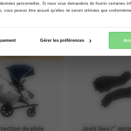
onnées personnelles. Si nous vous demandons de fournir certaines info
eb, vous pouvez être assuré qu'elles ne seront utilisées que conformém
accepter
refuser
iquement
Gérer les préférences
Acc
Outlet -40%
tection de pluie
Joolz Geo¹/² apt