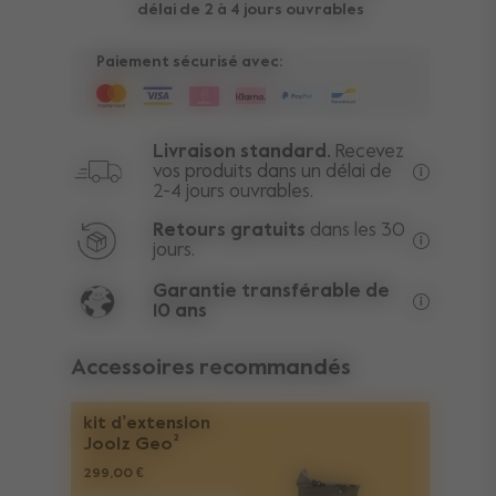
délai de 2 à 4 jours ouvrables
Paiement sécurisé avec:
Livraison standard.
Recevez
vos produits dans un délai de
2-4 jours ouvrables.
Livraison 
Retours gratuits
dans les 30
jours.
Au-delà d
Garantie transférable de
10 ans
La garant
Accessoires recommandés
kit d’extension
Joolz Geo²
299,00 €