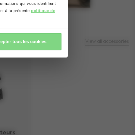
rmations qui vous identifient
ent à la présente
politique de
epter tous les cookies
View all accessories
ateurs