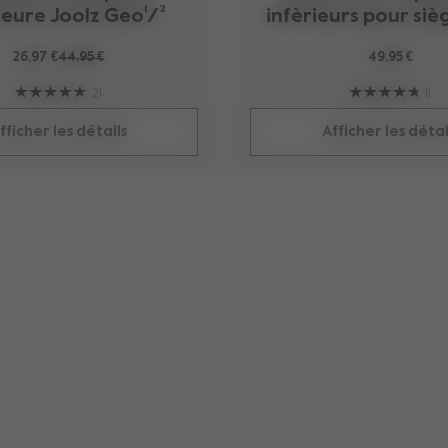
ieure Joolz Geo¹/²
infèrieurs pour siè
26,97 €
44,95 €
49,95 €
21
11
fficher les détails
Afficher les détai