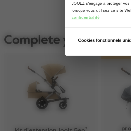
JOOLZ s'engage à protéger vos d
lorsque vous utilisez ce site W
confidentialité
.
Complete your ride
Cookies fonctionnels un
pro
kit d’extension Joolz Geo²