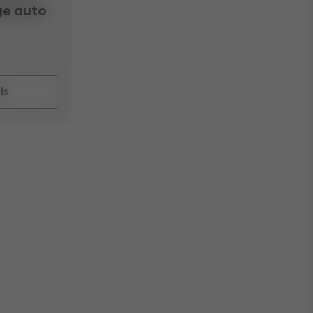
ge auto
ls