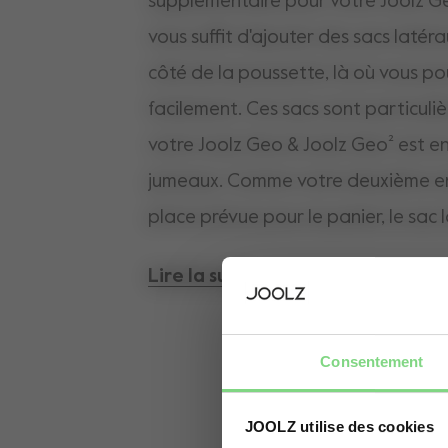
supplémentaire pour votre Joolz Geo
vous suffit d'ajouter des sacs latéraux
côté de la poussette, là où vous po
facilement. Ces sacs sont particuliè
votre Joolz Geo & Joolz Geo² est e
jumeaux. Comme votre deuxième en
place prévue pour le panier, le sac
de transporter facilement des joue
Lire la suite
supplémentaires. Détachez le sac d
vous nous connaissez, vous savez q
prendra qu’une fraction de seconde 
Consentement
transforme en un sac de courses p
JOOLZ utilise des cookies
pouvez porter à l’épaule.