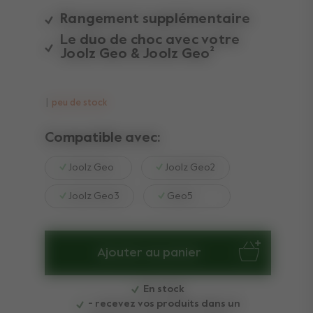
Rangement supplémentaire
Le duo de choc avec votre
Joolz Geo & Joolz Geo²
peu de stock
Compatible avec:
Joolz Geo
Joolz Geo2
Joolz Geo3
Geo5
Ajouter au panier
En stock
- recevez vos produits dans un