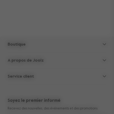
Boutique
Poussettes
A propos de Joolz
Accessoires
Cachettes des Parents
Siège-auto
Service client
Informations sur la société
Pièces de rechange
Support
Offres d'emploi
Outlet
Garantie transférable de 10 ans
Avis
Soyez le premier informé
Manuels
Acheter le look
Recevez des nouvelles, des événements et des promotions.
Livraison et paiement
Médias et collaborations