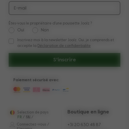
Retours
E-mail
Êtes-vous le propriétaire d'une poussette Joolz ?
Oui
Non
Inscrivez-moi à la newsletter Joolz. Oui, je comprends et
Inscrivez-moi à la newsletter Joolz. Oui, je comprends et acc
accepte la
Déclaration de confidentialite
S’inscrire
Paiement sécurisé avec:
Boutique en ligne
Selection de pays
FR
/
EN
NL
/
Connectez-vous /
+31 20 630 48 87