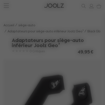
Voir les accessoires l''été
Vous avez besoin d'aide ?
soutien
Joolz Aer²
Utilisez les touches fléchées haut et bas pour parcourir les r
Accueil
siège-auto
Adaptateurs pour siège-auto inférieur Joolz Geo³
Black Gb
Adaptateurs pour siège-auto
inférieur Joolz Geo³
0
Critiques
49,95 €