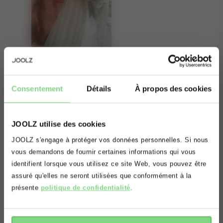
À propos
Consentement
Détails
À propos des cookies
De la voiture à la poussette sans réveiller bébé.
Quoi de plus satisfaisant que de réussir à
JOOLZ utilise des cookies
transférer votre bébé de la voiture à la
Oups! Il semblerait que vous vous
JOOLZ s'engage à protéger vos données personnelles. Si nous
poussette sans le réveiller? Vous pouvez laisser
situez sur le mauvais domaine.
vous demandons de fournir certaines informations qui vous
votre bébé dans le siège-auto et l’installer
identifient lorsque vous utilisez ce site Web, vous pouvez être
Voulez vous être redirigé(e) vers le
rapidement et sans un bruit sur la poussette et
assuré qu'elles ne seront utilisées que conformément à la
bon domaine?
présente
politique de confidentialité
.
inversement. Il suffit de cliquer sur les
adaptateurs pour que votre siège-auto
s’attache facilement sur la position inférieure de