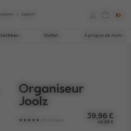
magasins
Support
étachées​
Outlet
À propos de Joolz
Organiseur
Joolz
39,96 €
189
Critiques
49,95 €