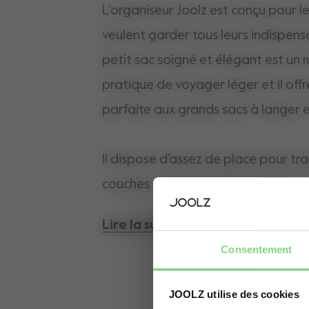
L'organiseur Joolz est conçu pour l
veulent garder tous leurs indispens
petit sac soigné et élégant est un
pratique de voyager léger et il offre
parfaite aux grands sacs à langer
Il dispose d’assez de place pour t
couches et des lingettes humides, a
téléphone, votre portefeuille et vos c
Lire la suite
l'attacher au guidon de votre pouss
Consentement
avec les mains libres.
JOOLZ utilise des cookies