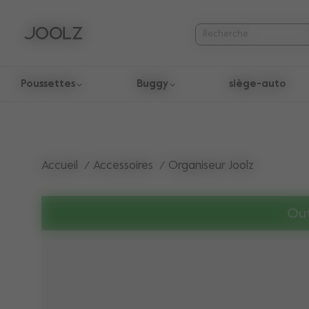
Poussettes
Buggy
siège-auto
Utilisez les touches fléchées haut et bas pour parcourir les r
Accueil
Accessoires
Organiseur Joolz
Out