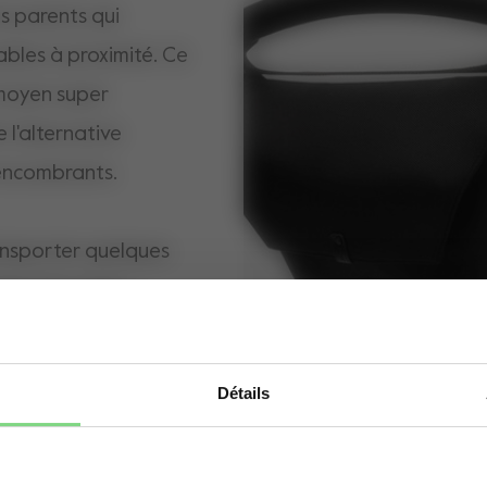
es parents qui
ables à proximité. Ce
 moyen super
 l'alternative
 encombrants.
ransporter quelques
insi que votre
lés. Il suffit de
ette, et vous voilà
Détails
Oups! Il semblerait que vous vous situez sur le
mauvais domaine. Voulez vous être redirigé(e)
vers le bon domaine?