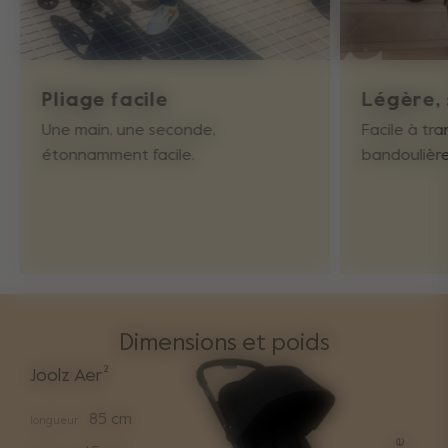
Pliage facile
Légère, 
Une main, une seconde,
Facile à tr
étonnamment facile.
bandoulièr
Dimensions et poids
Joolz Aer²
85 cm
longueur