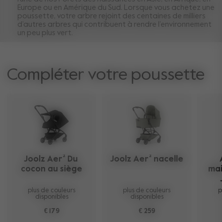
Europe ou en Amérique du Sud. Lorsque vous achetez une
poussette, votre arbre rejoint des centaines de milliers
d’autres arbres qui contribuent à rendre l’environnement
un peu plus vert.
Compléter votre poussette
Joolz Aer² Du 
Joolz Aer² nacelle
cocon au siège
mai
plus de couleurs
plus de couleurs
p
disponibles
disponibles
€ 179
€ 259