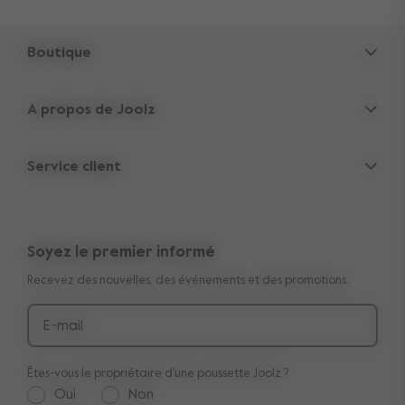
Boutique
Poussettes
A propos de Joolz
Accessoires
Cachettes des Parents
Siège-auto
Service client
Informations sur la société
Pièces de rechange
Support
Offres d'emploi
Outlet
Garantie transférable de 10 ans
Avis
Soyez le premier informé
Manuels
Acheter le look
Recevez des nouvelles, des événements et des promotions.
Livraison et paiement
Médias et collaborations
Retours
E-mail
Êtes-vous le propriétaire d'une poussette Joolz ?
Oui
Non