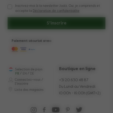
Inscrivez-moi à la newsletter Joolz. Oui, je comprends et
Inscrivez-moi à la newsletter Joolz. Oui, je comprends et acc
accepte la
Déclaration de confidentialite
S’inscrire
Paiement sécurisé avec:
Boutique en ligne
Selection de pays
FR
/
EN
/
DE
Connectez-vous /
+31 20 630 48 87
S'inscrire
Du Lundi au Vendredi:
Liste des magasins
10:00h - 16:00h (GMT+2)