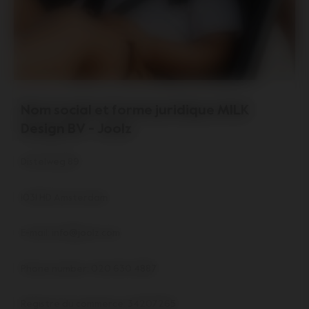
Nom social et forme juridique MILK
Design BV - Joolz
Distelweg 89
1031 HD Amsterdam
E-mail: info@joolz.com
Phone number: 020 630 4887
Registre du commerce: 34207265