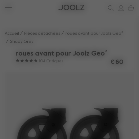
Voir les accessoires l''été
Vous avez besoin d'aide ?
soutien
Joolz Aer²
Utilisez les touches fléchées haut et bas pour parcourir les r
Accueil
Pièces détachées​
roues avant pour Joolz Geo²
Shady Grey
roues avant pour Joolz Geo²
104
Critiques
€ 60