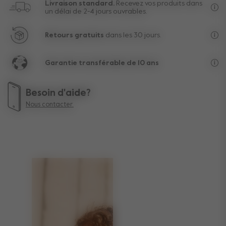
Livraison standard.
Recevez vos produits dans
un délai de 2-4 jours ouvrables.
Liv
Retours gratuits
dans les 30 jours.
Au-
Garantie transférable de 10 ans
La 
Besoin d'aide?
Nous contacter.