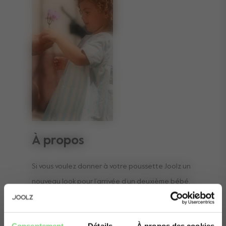
À propos
Si vous voulez donner à votre poussette Joolz un
nouveau look pour l’arrivée d’un deuxième bébé,
ou si vos roues actuelles sont endommagées,
voilà l'accessoire qu'il vous faut. Ce set
Consentement
Détails
À propos des cookies