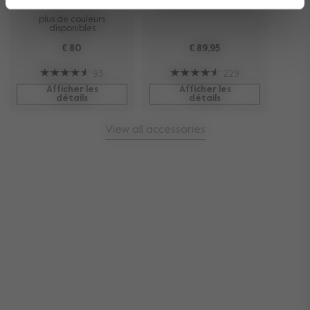
arrières
roulettes Joolz
plus de couleurs
disponibles
€ 80
€ 89,95
93
229
Afficher les
Afficher les
détails
détails
View all accessories