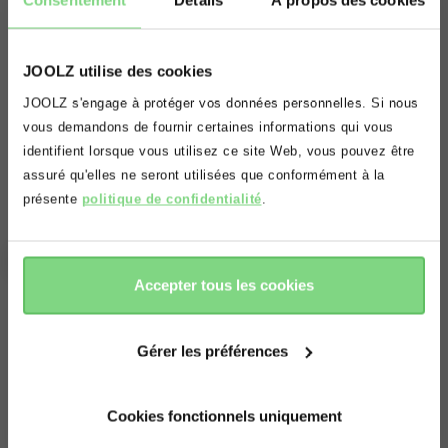
supplémentaire de deux roues avant
compatibles avec la Joolz Geo² contient tout ce
dont vous avez besoin pour remplacer les roues
JOOLZ utilise des cookies
avant de votre poussette. Il suffit d'appuyer sur
Oups! Il semblerait que vous vous
JOOLZ s'engage à protéger vos données personnelles. Si nous
les boutons gris au centre pour détacher les
situez sur le mauvais domaine.
vous demandons de fournir certaines informations qui vous
Lire la suite
identifient lorsque vous utilisez ce site Web, vous pouvez être
anciennes roues, puis de mettre les nouvelles en
Voulez vous être redirigé(e) vers le
assuré qu'elles ne seront utilisées que conformément à la
place.
bon domaine?
présente
politique de confidentialité
.
Complete your ride
accepter
refuser
Accepter tous les cookies
Gérer les préférences
Cookies fonctionnels uniquement
 Joolz Geo² roues 
Planche à 