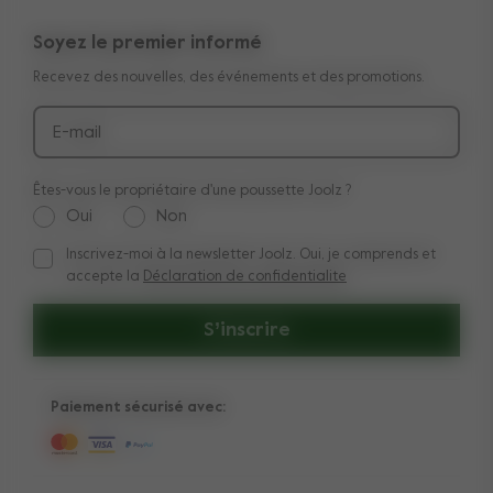
Garantie transférable de 10 ans
Avis
Soyez le premier informé
Manuels
Acheter le look
Recevez des nouvelles, des événements et des promotions.
Livraison et paiement
Médias et collaborations
Retours
E-mail
Êtes-vous le propriétaire d'une poussette Joolz ?
Oui
Non
Inscrivez-moi à la newsletter Joolz. Oui, je comprends et
Inscrivez-moi à la newsletter Joolz. Oui, je comprends et acc
accepte la
Déclaration de confidentialite
S’inscrire
Paiement sécurisé avec: