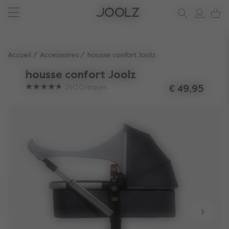
Voir les accessoires l''été
Vous avez besoin d'aide ?
soutien
Joolz Aer²
Utilisez les touches fléchées haut et bas pour parcourir les r
Accueil
Accessoires
housse confort Joolz
housse confort Joolz
260
Critiques
€ 49,95