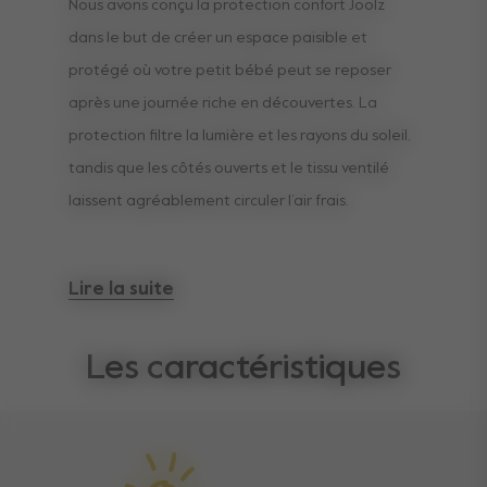
Nous avons conçu la protection confort Joolz
dans le but de créer un espace paisible et
protégé où votre petit bébé peut se reposer
après une journée riche en découvertes. La
protection filtre la lumière et les rayons du soleil,
tandis que les côtés ouverts et le tissu ventilé
laissent agréablement circuler l’air frais.
Il suffit de la zipper sur le pare-soleil pour que
Lire la suite
votre enfant se retrouve dans son propre petit
cocon et qu’il puisse faire une sieste entre tous
Les caractéristiques
vos déplacements. La protection convient
parfaitement à la nacelle et au siège tout en
étant élégamment assortie à votre poussette.