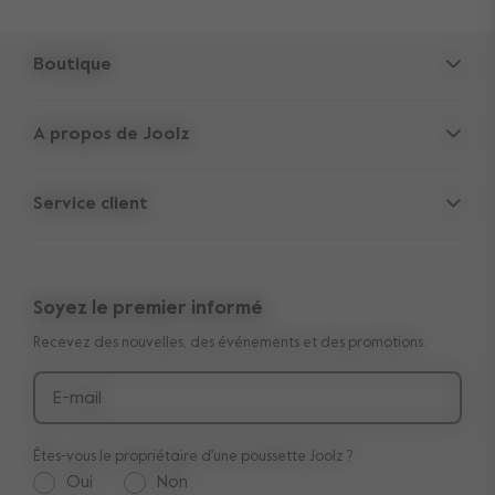
Boutique
Poussettes
A propos de Joolz
Accessoires
Cachettes des Parents
Siège-auto
Service client
Informations sur la société
Pièces de rechange
Support
Offres d'emploi
Outlet
Garantie transférable de 10 ans
Avis
Soyez le premier informé
Manuels
Acheter le look
Recevez des nouvelles, des événements et des promotions.
Livraison et paiement
Médias et collaborations
Retours
E-mail
Êtes-vous le propriétaire d'une poussette Joolz ?
Oui
Non