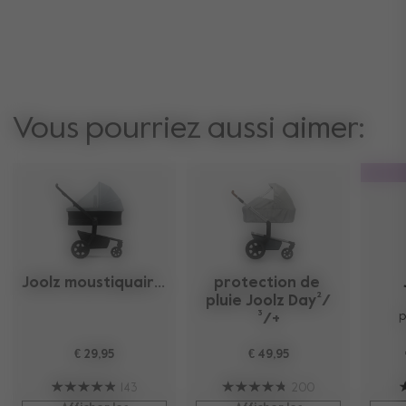
Vous pourriez aussi aimer:
O
Joolz moustiquaire 
protection de 
pluie Joolz Day²/
p
³/+
€ 29,95
€ 49,95
143
200