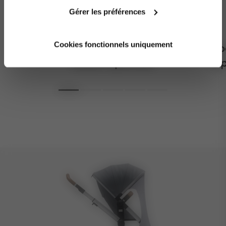
Gérer les préférences
Cookies fonctionnels uniquement
UPF 50+ pour une protection
2 p
solaire optimale
re