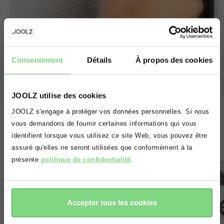
Facile à zipper
Consentement
Détails
À propos des cookies
S’attache sur le pare-soleil de la poussette grâce à une
fermeture éclair.
JOOLZ utilise des cookies
Oups! Il semblerait que vous vous
JOOLZ s'engage à protéger vos données personnelles. Si nous
situez sur le mauvais domaine.
vous demandons de fournir certaines informations qui vous
identifient lorsque vous utilisez ce site Web, vous pouvez être
Voulez vous être redirigé(e) vers le
assuré qu'elles ne seront utilisées que conformément à la
bon domaine?
présente
politique de confidentialité
.
accepter
refuser
Accepter tous les cookies