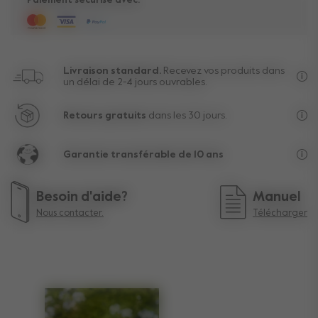
Paiement sécurisé avec:
Livraison standard.
Recevez vos produits dans
un délai de 2-4 jours ouvrables.
Liv
Retours gratuits
dans les 30 jours.
Au-
Garantie transférable de 10 ans
La 
Besoin d'aide?
Manuel
Nous contacter.
Télécharger