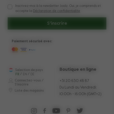
Inscrivez-moi à la newsletter Joolz. Oui, je comprends et
Inscrivez-moi à la newsletter Joolz. Oui, je comprends et acc
accepte la
Déclaration de confidentialite
S’inscrire
Paiement sécurisé avec:
Boutique en ligne
Selection de pays
FR
/
EN
/
DE
Connectez-vous /
+31 20 630 48 87
S'inscrire
Du Lundi au Vendredi:
Liste des magasins
10:00h - 16:00h (GMT+2)