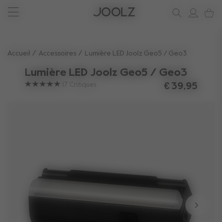
Voir les accessoires l''été
Vous avez besoin d'aide ?
soutien
Joolz Aer²
Utilisez les touches fléchées haut et bas pour parcourir les r
Accueil
Accessoires
Lumière LED Joolz Geo5 / Geo3
Lumière LED Joolz Geo5 / Geo3
17
Critiques
€ 39,95