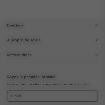
Boutique
Poussettes
A propos de Joolz
Accessoires
Cachettes des Parents
Siège-auto
Service client
Informations sur la société
Pièces de rechange
Support
Offres d'emploi
Outlet
Garantie transférable de 10 ans
Avis
Soyez le premier informé
Manuels
Acheter le look
Recevez des nouvelles, des événements et des promotions.
Livraison et paiement
Médias et collaborations
Retours
E-mail