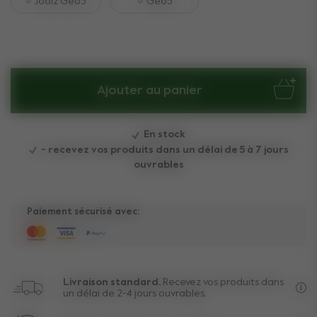
Joolz Geo3
Geo5
Ajouter au panier
En stock
- recevez vos produits dans un délai de 5 à 7 jours
ouvrables
Paiement sécurisé avec:
Livraison standard.
Recevez vos produits dans
un délai de 2-4 jours ouvrables.
Liv