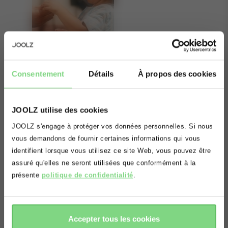
Consentement
Détails
À propos des cookies
JOOLZ utilise des cookies
À propos
Oups! Il semblerait que vous vous
JOOLZ s'engage à protéger vos données personnelles. Si nous
situez sur le mauvais domaine.
vous demandons de fournir certaines informations qui vous
Envie d’aller balader après le coucher du soleil ?
identifient lorsque vous utilisez ce site Web, vous pouvez être
Voulez vous être redirigé(e) vers le
Assurez la visibilité de votre petite famille grâce
assuré qu'elles ne seront utilisées que conformément à la
à cette lumière LED très pratique. Vous verrez
bon domaine?
présente
politique de confidentialité
.
mieux ce qui vous entoure et vous vous sentirez
plus en sécurité en sachant que les autres vous
accepter
refuser
remarqueront aussi plus facilement.
Accepter tous les cookies