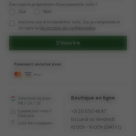
Êtes-vous le propriétaire d'une poussette Joolz ?
Oui
Non
Inscrivez-moi à la newsletter Joolz. Oui, je comprends et
Inscrivez-moi à la newsletter Joolz. Oui, je comprends et acc
accepte la
Déclaration de confidentialite
S’inscrire
Paiement sécurisé avec:
Boutique en ligne
Selection de pays
FR
/
EN
/
DE
Connectez-vous /
+31 20 630 48 87
S'inscrire
Du Lundi au Vendredi:
Liste des magasins
10:00h - 16:00h (GMT+2)