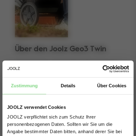
Über den Joolz Geo3 Twin
Tief durchatmen – es sind Zwillinge! Wir sind hier, um
dein Leben einfacher zu gestalten. Mit dem Geo3
bewältigst du kleine Räume und enge Gänge
Zustimmung
Details
Über Cookies
mühelos, während beide Kids großzügigen Komfort
genießen. Ob in der Stadt oder im Gelände, alle sind
JOOLZ verwendet Cookies
perfekt geschützt, haben ausreichend Belüftung und
JOOLZ verpflichtet sich zum Schutz Ihrer
sind auf jedes Wetter vorbereitet. Extra-Vorteil:
personenbezogenen Daten. Sollten wir Sie um die
Immer noch leicht zu handhaben, wenn man nur zwei
Angabe bestimmter Daten bitten, anhand derer Sie bei
Visit this site in your own language