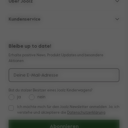
Über Joolz
Zubehör
Eltern-Versteck
Babyschale
Kundenservice
Firmeninformation
Ersatzteile
Support
Arbeiten bei Joolz
Outlet
Übertragbare 10-Jahres-Garantie
Bewertungen
Vergleiche unsere Kinderwagen
Bleibe up to date!
Handbücher
Shop the look
Erhalte positive News, Produkt Updates und besondere
Lieferung & Zahlung
Presse & Kooperationen
Aktionen.
Rücksendungen
Deine E-Mail-Adresse
Bist du stolzer Besitzer eines Joolz Kinderwagens?
ja
nein
Ich möchte mich für den Joolz Newsletter anmelden. Ja, ich
Ich möchte mich für den Joolz Newsletter anmelden. Ja, ich v
verstehe und akzeptiere die
Datenschutzerklärung
Abonnieren