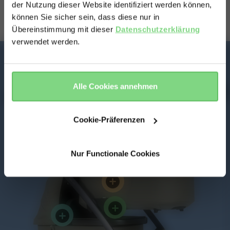
Stunden Schlaf bekommen hat.
der Nutzung dieser Website identifiziert werden können,
& country?
Weiterlesen
können Sie sicher sein, dass diese nur in
Übereinstimmung mit dieser
Datenschutzerklärung
verwendet werden.
Yes, go
No, stay
Vorteile von
there
here
Joolz Geo³ Twin
Alle Cookies annehmen
Cookie-Präferenzen
Nur Functionale Cookies