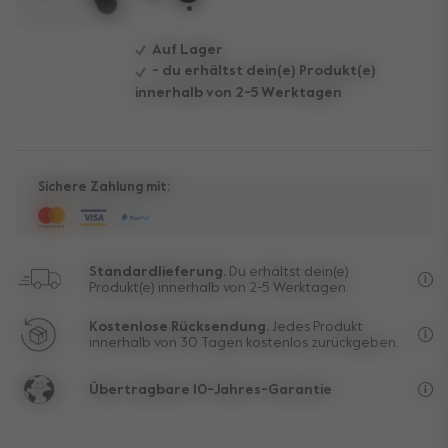
ausgewählt
Auf Lager
- du erhältst dein(e) Produkt(e)
innerhalb von 2-5 Werktagen
Sichere Zahlung mit:
Standardlieferung.
Du erhältst dein(e)
Produkt(e) innerhalb von 2-5 Werktagen.
Kos
Kostenlose Rücksendung.
Jedes Produkt
innerhalb von 30 Tagen kostenlos zurückgeben.
Aus
Übertragbare 10-Jahres-Garantie
Die