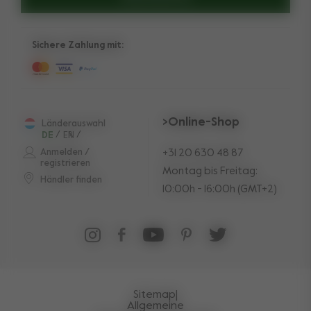
Sichere Zahlung mit:
>Online-Shop
Länderauswahl
DE
/
EN
FR
/
Anmelden /
+31 20 630 48 87
registrieren
Montag bis Freitag:
Händler finden
10:00h - 16:00h (GMT+2)
Sitemap
|
Allgemeine