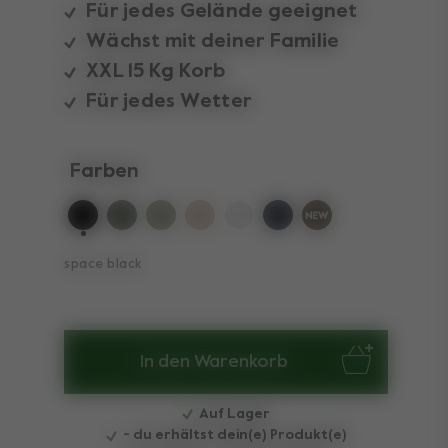
Für jedes Gelände geeignet
Wächst mit deiner Familie
XXL 15 Kg Korb
Für jedes Wetter
Farben
ausgewählt
space black
In den Warenkorb
Auf Lager
- du erhältst dein(e) Produkt(e)