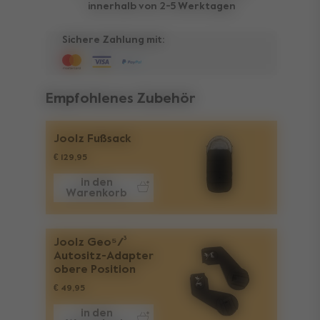
innerhalb von 2-5 Werktagen
Sichere Zahlung mit:
Empfohlenes Zubehör
Joolz Fußsack
€ 129,95
in den
Warenkorb
Joolz Geo⁵/³
Autositz-Adapter
obere Position
€ 49,95
in den