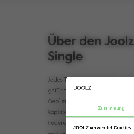
Über den Jool
Single
Jedes Terrain, jedes Wetter – 1, 2 
gefühlt unendlich viele Dinge die mi
Geo⁵ macht das alles mit. Ob Wa
Zustimmung
Kopfsteinpflaster - durch die inno
Federung und die großen, breiten 
JOOLZ verwendet Cookies
werden Stöße und Unebenheiten ef