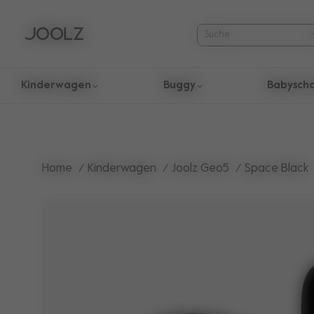
Kinderwagen
Buggy
Babysch
Verwende die Pfeiltasten nach oben und unten um durch die
Home
Kinderwagen
Joolz Geo5
Space Black