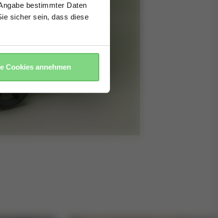
e Angabe bestimmter Daten
ie sicher sein, dass diese
le Cookies annehmen