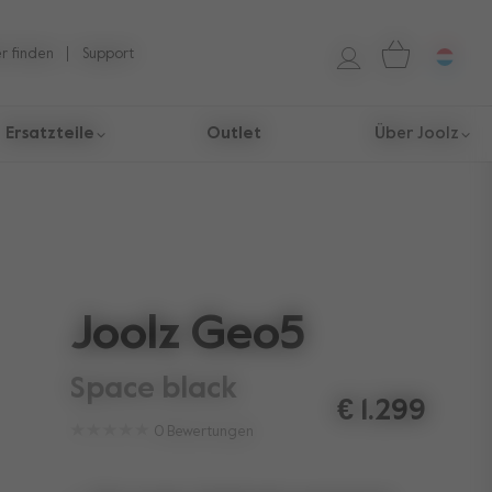
r finden
Support
Ersatzteile
Outlet
Über Joolz
Joolz Geo5
space black
€ 1.299
0
Bewertungen