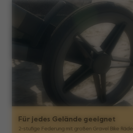
im Korb, egal was kommt.
Für jedes Gelände geeignet
2-stufige Federung mit großen Gravel Bike Räde