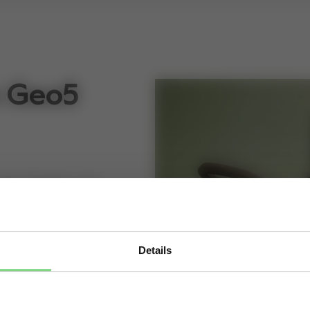
z Geo5
oder 3 Kinder und
t sollen.. Der Joolz
ldwege, Strand oder
Details
vative 2-stufige
Visit this site in your own language & country?
Gravel Bike Reifen
fizient absorbiert,