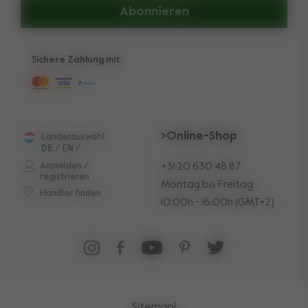
Abonnieren
Sichere Zahlung mit:
>Online-Shop
Länderauswahl
DE
/
EN
FR
/
Anmelden /
+31 20 630 48 87
registrieren
Montag bis Freitag:
Händler finden
10:00h - 16:00h (GMT+2)
Sitemap
|