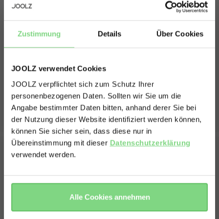
zusammengeklappt mit Sitz Breite
52,5 cm
zusammengeklappt mit Sitz Höhe
66,5 cm
Zustimmung
Details
Über Cookies
zusammengeklappt ohne Sitz Länge
26 cm
zusammengeklappt ohne Sitz Breite
52,5 cm
JOOLZ verwendet Cookies
zusammengeklappt ohne Sitz Höhe
66,5 cm
JOOLZ verpflichtet sich zum Schutz Ihrer
Maße Vorderrad
6.38 inch
personenbezogenen Daten. Sollten wir Sie um die
Hinterrad-Maße
Angabe bestimmter Daten bitten, anhand derer Sie bei
7.8 inch
Visit this site in your own language
der Nutzung dieser Website identifiziert werden können,
& country?
Gewichtsangabe
können Sie sicher sein, dass diese nur in
Übereinstimmung mit dieser
Datenschutzerklärung
Gewicht Sitz
9.3 kg
verwendet werden.
Kapazität Korb
20 l
Yes, go
No, stay
there
here
Was ist in der Box
Traglast
Alle Cookies annehmen
maximale Traglast Kinderwagen
22 kg
Gestell inklusive Räder
Sitz
maximales Fassungsvermögen Korb
10 kg