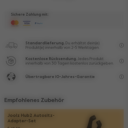
Sichere Zahlung mit:
Standardlieferung.
Du erhältst dein(e)
Produkt(e) innerhalb von 2-5 Werktagen.
Kos
Kostenlose Rücksendung.
Jedes Produkt
innerhalb von 30 Tagen kostenlos zurückgeben.
Aus
Übertragbare 10-Jahres-Garantie
Die
Empfohlenes Zubehör
Joolz Hub2 Autositz-
Adapter-Set