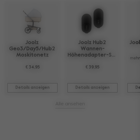
Joolz 
Joolz Hub2 
Joo
Geo3/Day5/Hub2 
Wannen-
Moskitonetz
Höhenadapter-Set 
mehr
€ 34,95
€ 39,95
Details anzeigen
Details anzeigen
De
Alle ansehen