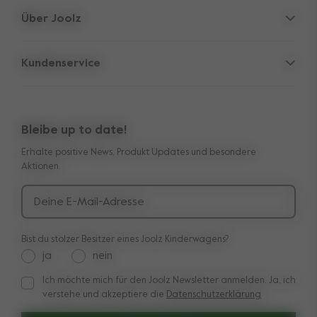
Über Joolz
Zubehör
Eltern-Versteck
Babyschale
Kundenservice
Firmeninformation
Ersatzteile
Support
Arbeiten bei Joolz
Outlet
Übertragbare 10-Jahres-Garantie
Bewertungen
Vergleiche unsere Kinderwagen
Bleibe up to date!
Handbücher
Shop the look
Erhalte positive News, Produkt Updates und besondere
Lieferung & Zahlung
Presse & Kooperationen
Aktionen.
Rücksendungen
Deine E-Mail-Adresse
Bist du stolzer Besitzer eines Joolz Kinderwagens?
ja
nein
Ich möchte mich für den Joolz Newsletter anmelden. Ja, ich
Ich möchte mich für den Joolz Newsletter anmelden. Ja, ich v
verstehe und akzeptiere die
Datenschutzerklärung