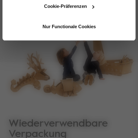
Korb
Cookie-Präferenzen
Sonnenverdeck
Sicherheitsbügel
weniger anzeigen
Tragegurt
Nur Functionale Cookies
Gebrauchsanweisung
Wiederverwendbare
Verpackung