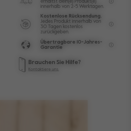
erhältst dein(e) Produkt(e)
innerhalb von 2-5 Werktagen.
Kostenlos
Kostenlose Rücksendung.
Jedes Produkt innerhalb von
30 Tagen kostenlos
Ausgenomm
zurückgeben.
Übertragbare 10-Jahres-
Garantie
Die leben
Brauchen Sie Hilfe?
Kontaktiere uns.