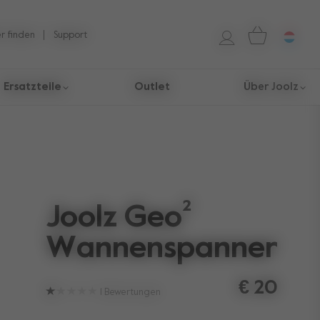
r finden
Support
Ersatzteile
Outlet
Über Joolz
Joolz Geo²
Wannenspanner
€ 20
1
Bewertungen