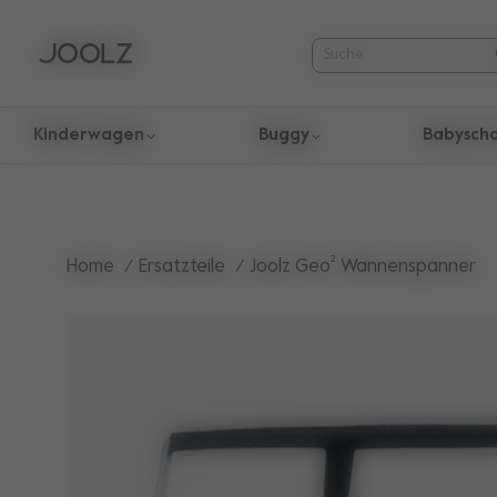
Kinderwagen
Buggy
Babysch
Verwende die Pfeiltasten nach oben und unten um durch die
Home
Ersatzteile
Joolz Geo² Wannenspanner