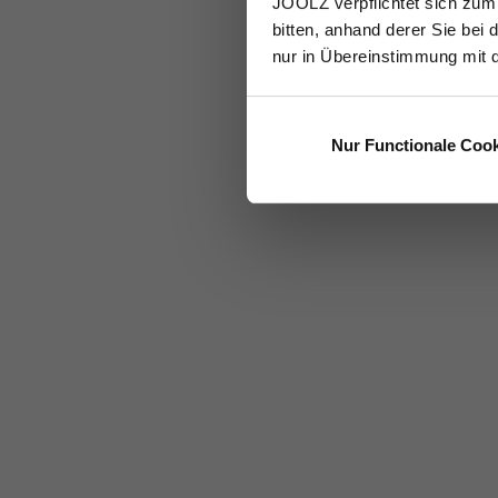
JOOLZ verpflichtet sich zum
bitten, anhand derer Sie bei 
nur in Übereinstimmung mit 
Nur Functionale Coo