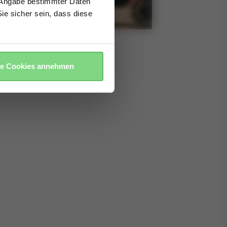
e Angabe bestimmter Daten
ie sicher sein, dass diese
le Cookies annehmen