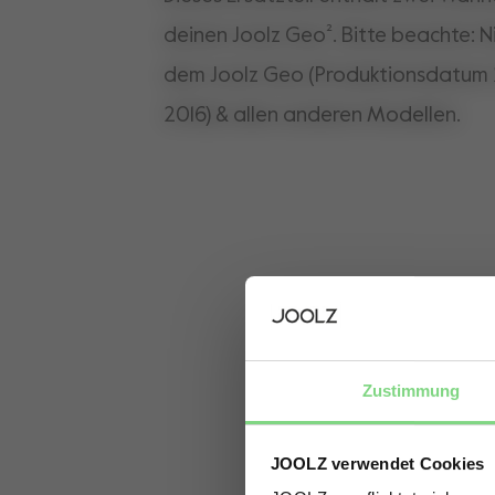
deinen Joolz Geo². Bitte beachte: N
dem Joolz Geo (Produktionsdatum 
2016) & allen anderen Modellen.
Zustimmung
JOOLZ verwendet Cookies