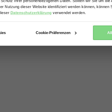
 Schutz Ihrer personenbezogenen Daten. Sollten wir Sie um di
der Nutzung dieser Website identifiziert werden können, können S
Yes, go there
No, stay here
dieser
Datenschutzerklärung
verwendet werden.
kies
Cookie-Präferenzen
Al