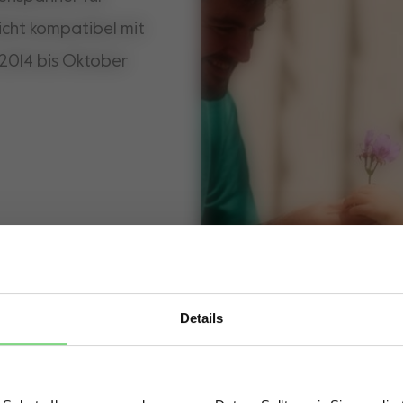
icht kompatibel mit
2014 bis Oktober
Details
Visit this site in your own language & country?