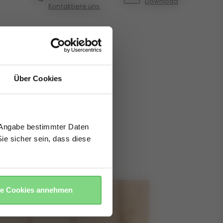
Download
Kontaktiere uns.
Über Cookies
e Angabe bestimmter Daten
ie sicher sein, dass diese
le Cookies annehmen