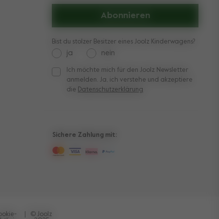
Abonnieren
Bist du stolzer Besitzer eines Joolz Kinderwagens?
ja
nein
Ich möchte mich für den Joolz Newsletter
Ich möchte mich für den Joolz Newsletter anmelden
anmelden. Ja, ich verstehe und akzeptiere
die
Datenschutzerklärung
Sichere Zahlung mit:
ookie-
|
© Joolz