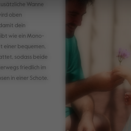
e zusätzliche Wanne
wird oben
damit dein
ibt wie ein Mono-
it einer bequemen,
ttet, sodass beide
erwegs friedlich im
bsen in einer Schote.