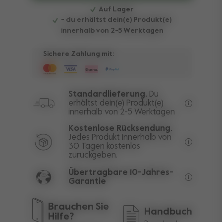
Auf Lager
- du erhältst dein(e) Produkt(e)
innerhalb von 2-5 Werktagen
Sichere Zahlung mit:
Standardlieferung.
Du
erhältst dein(e) Produkt(e)
innerhalb von 2-5 Werktagen
Kostenlos
Kostenlose Rücksendung.
Jedes Produkt innerhalb von
30 Tagen kostenlos
Ausgenomm
zurückgeben.
Übertragbare 10-Jahres-
Garantie
Die leben
Brauchen Sie
Handbuch
Hilfe?