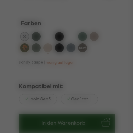
Farben
ausgewählt
sandy taupe
wenig auf lager
Kompatibel mit:
Joolz Geo3
Geo³ cot
In den Warenkorb