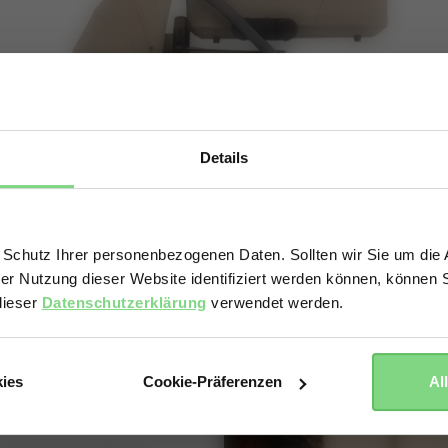
Details
Visit this site in your own language & country?
 Schutz Ihrer personenbezogenen Daten. Sollten wir Sie um di
der Nutzung dieser Website identifiziert werden können, können S
Yes, go there
No, stay here
dieser
Datenschutzerklärung
verwendet werden.
kies
Cookie-Präferenzen
Al