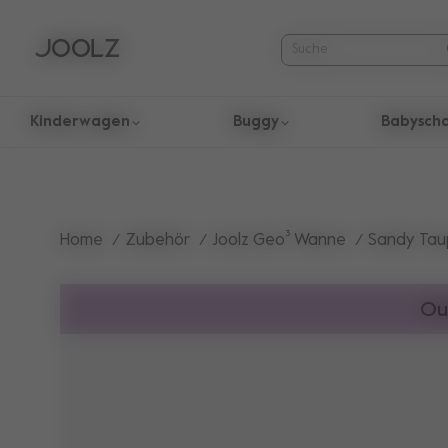
Kinderwagen
Buggy
Babysch
Verwende die Pfeiltasten nach oben und unten um durch die
Home
Zubehör
Joolz Geo³ Wanne
Sandy Ta
Ou