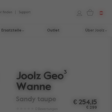
r finden
Support
Ersatzteile
Outlet
Über Joolz
Joolz Geo³
Wanne
sandy taupe
€ 254,15
€ 299
0
Bewertungen