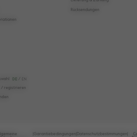
Lieferung & Zahlung
Rücksendungen
erationen
swahl
DE
/
EN
/ registrieren
inden
llgemeine
|
Garantiebedingungen
|
Datenschutzbestimmungen
|
C