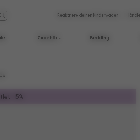
Registriere deinen Kinderwagen
Händle
ale
Zubehör
Bedding
 Suchergebnisse zu navigieren
upe
tlet -15%