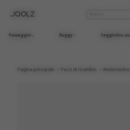
Passeggini
Buggy
Seggiolino a
Utilizzare i tasti freccia Su e Giù per navigare i risultati della r
Pagina principale
Pezzi di ricambio
Materassino 