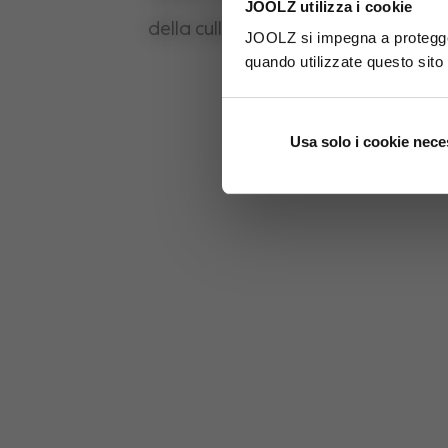
JOOLZ utilizza i cookie
della culla Joolz Aer.
JOOLZ si impegna a proteggere
quando utilizzate questo sito
Usa solo i cookie nece