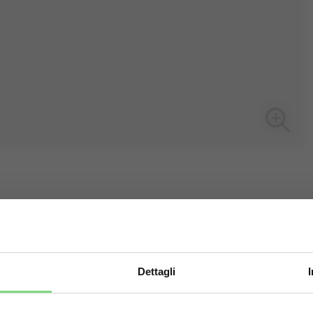
Dettagli
Visit this site in your own language & country?
rassino di ricambio