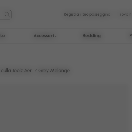
Registra il tuo passeggino
Trova n
uto
Accessori
Bedding
P
icerca.
culla Joolz Aer
Grey Melange