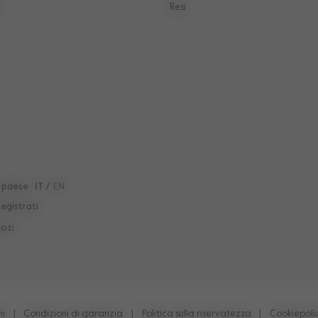
Resi
 paese
IT
/
EN
egistrati
ozi
ni
|
Condizioni di garanzia
|
Politica sulla riservatezza
|
Cookiepoli