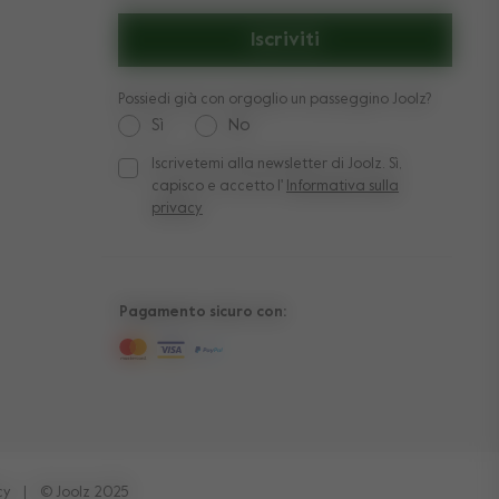
Iscriviti
Possiedi già con orgoglio un passeggino Joolz?
Sì
No
Iscrivetemi alla newsletter di Joolz. Sì,
Iscrivetemi alla newsletter di Joolz. Sì, capisco e a
capisco e accetto l'
Informativa sulla
privacy
Pagamento sicuro con:
cy
|
© Joolz 2025