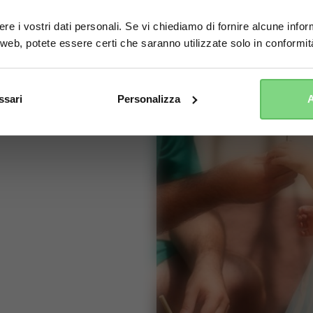
 i vostri dati personali. Se vi chiediamo di fornire alcune inform
Yes, go there
No, stay here
 web, potete essere certi che saranno utilizzate solo in conformit
ssari
Personalizza
A